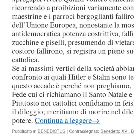
ricorrendo a proibizioni variamente conf
maestrine e i parroci bergoglianti fallir
dell’Unione Europea, nonostante la mos
antidemocratica potenza costrittiva, fal
zucchine e piselli, presumendo di vieta
costoro fallirono, si registra un pieno 
cattolica.
Se ai massimi vertici della società abbia
confronto ai quali Hitler e Stalin sono te
questo accade è perché non preghiamo,
Fede cui ci richiamano il Santo Natale e
Piuttosto noi cattolici confidiamo in fei
il dileggio; meritiamo di morire nel dile
potere.
Continua a leggere
→
Pubblicato in
BENEDICTUS
|
Contrassegnato
Benedetto XVI
,
B