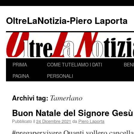
Vai
al
OltreLaNotizia-Piero Laporta
contenuto
PRIMA
COME TUTELIAMO I DATI
BEN
PAGINA
PERSONALI
Tamerlano
Archivi tag:
Buon Natale del Signore Gesù
Pubblicato il
24 Dicembre 2021
da
Piero Laporta
#pregapervivere Quanti vollero cancella