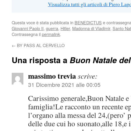
Visualizza tutti gli articoli di Piero Lap
Questa voce è stata pubblicata in
BENEDICTUS
e contrassegn
Giovanni Paolo II
,
guerra
,
Hitler
,
Madonna di Vladimir
,
Santo Nat
Contrassegna il
permalink
.
←
BY PASS AL CERVELLO
Una risposta a
Buon Natale de
massimo trevia
scrive:
31 Dicembre 2021 alle 00:05
Carissimo generale,Buon Natale e 
famiglia!Le racconto un recente e
l’organo alla messa del 24,(pero’ 
delle due cui ho suonato,alle 18,e 