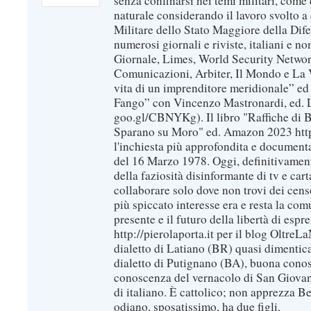
senza confinarsi nei temi militari, come 
naturale considerando il lavoro svolto a 
Militare dello Stato Maggiore della Dif
numerosi giornali e riviste, italiani e no
Giornale, Limes, World Security Network
Comunicazioni, Arbiter, Il Mondo e La Ve
vita di un imprenditore meridionale” ed
Fango” con Vincenzo Mastronardi, ed. L
goo.gl/CBNYKg). Il libro "Raffiche di B
Sparano su Moro" ed. Amazon 2023 https
l'inchiesta più approfondita e documenta
del 16 Marzo 1978. Oggi, definitivament
della faziosità disinformante di tv e car
collaborare solo dove non trovi dei censo
più spiccato interesse era e resta la com
presente e il futuro della libertà di espr
http://pierolaporta.it per il blog OltreL
dialetto di Latiano (BR) quasi dimentic
dialetto di Putignano (BA), buona conos
conoscenza del vernacolo di San Giovan
di italiano. È cattolico; non apprezza B
odiano, sposatissimo, ha due figli.