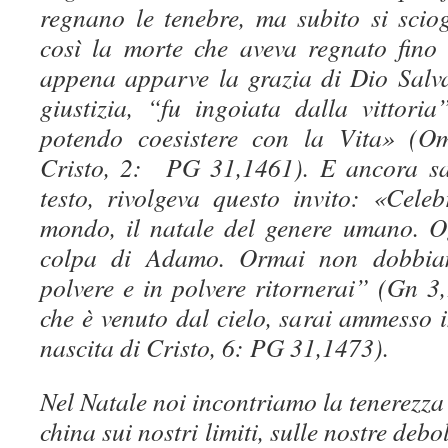
regnano le tenebre, ma subito si sciog
così la morte che aveva regnato fino 
appena apparve la grazia di Dio Salvat
giustizia, “fu ingoiata dalla vittor
potendo coesistere con la Vita» (Om
Cristo, 2: PG 31,1461). E ancora san
testo, rivolgeva questo invito: «Cele
mondo, il natale del genere umano. O
colpa di Adamo. Ormai non dobbiam
polvere e in polvere ritornerai” (Gn 3
che è venuto dal cielo, sarai ammesso 
nascita di Cristo, 6: PG 31,1473).
Nel Natale noi incontriamo la tenerezza 
china sui nostri limiti, sulle nostre debo