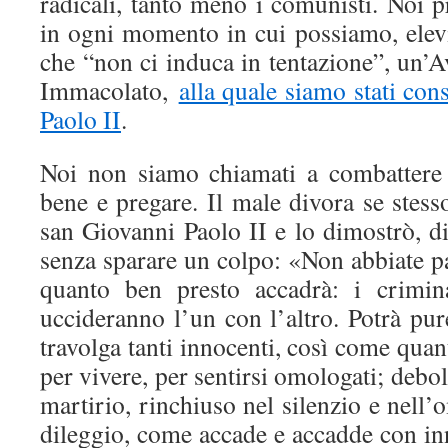
radicali, tanto meno i comunisti. Noi 
in ogni momento in cui possiamo, ele
che “non ci induca in tentazione”, un’
Immacolato,
alla quale siamo stati con
Paolo II
.
Noi non siamo chiamati a combattere 
bene e pregare. Il male divora se stesso
san Giovanni Paolo II e lo dimostrò, 
senza sparare un colpo: «Non abbiate p
quanto ben presto accadrà: i crimina
uccideranno l’un con l’altro. Potrà pu
travolga tanti innocenti, così come quanti
per vivere, per sentirsi omologati; debo
martirio, rinchiuso nel silenzio e nell
dileggio, come accade e accadde con in