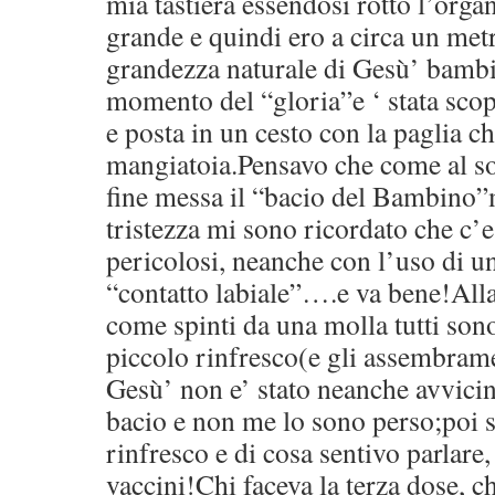
mia tastiera essendosi rotto l’orga
grande e quindi ero a circa un metr
grandezza naturale di Gesù’ bambin
momento del “gloria”e ‘ stata scop
e posta in un cesto con la paglia c
mangiatoia.Pensavo che come al sol
fine messa il “bacio del Bambino”
tristezza mi sono ricordato che c’e
pericolosi, neanche con l’uso di 
“contatto labiale”….e va bene!Alla
come spinti da una molla tutti sono
piccolo rinfresco(e gli assembrame
Gesù’ non e’ stato neanche avvicina
bacio e non me lo sono perso;poi s
rinfresco e di cosa sentivo parlar
vaccini!Chi faceva la terza dose, c