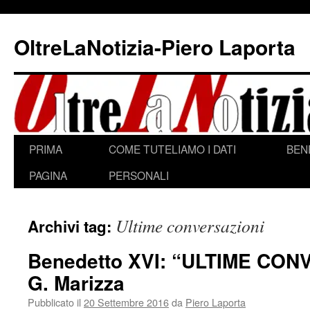
Vai
al
OltreLaNotizia-Piero Laporta
contenuto
PRIMA
COME TUTELIAMO I DATI
BEN
PAGINA
PERSONALI
Ultime conversazioni
Archivi tag:
Benedetto XVI: “ULTIME CON
G. Marizza
Pubblicato il
20 Settembre 2016
da
Piero Laporta