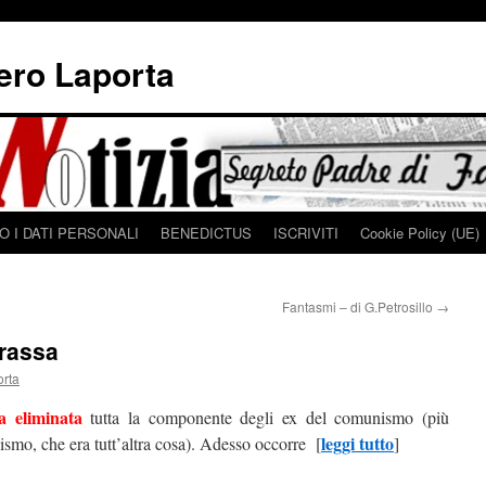
iero Laporta
 I DATI PERSONALI
BENEDICTUS
ISCRIVITI
Cookie Policy (UE)
Fantasmi – di G.Petrosillo
→
Grassa
orta
a eliminata
tutta la componente degli ex del comunismo (più
leggi tutto
ismo, che era tutt’altra cosa). Adesso occorre [
]