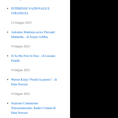
INTERESSE NAZIONALE E
STRATEGIA
12 Giugno 2023
Antonino Madonia uccise Piersanti
Mattarella – di Sergio Gebbia
9 Giugno 2023
Si Sa Ma Non Si Dice – di Luciano
Prando
9 Giugno 2023
Warum Krieg? Perché la guerra? – di
Dina Nerozzi
9 Giugno 2023
Nazismo Comunismo
Transumanesimo, Radici Comuni di
Dina Nerozzi