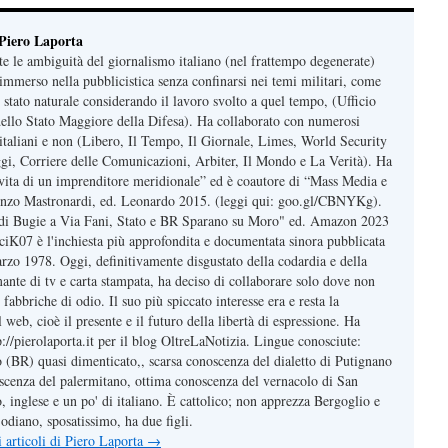
 Piero Laporta
te le ambiguità del giornalismo italiano (nel frattempo degenerate)
immerso nella pubblicistica senza confinarsi nei temi militari, come
 stato naturale considerando il lavoro svolto a quel tempo, (Ufficio
 dello Stato Maggiore della Difesa). Ha collaborato con numerosi
, italiani e non (Libero, Il Tempo, Il Giornale, Limes, World Security
gi, Corriere delle Comunicazioni, Arbiter, Il Mondo e La Verità). Ha
, vita di un imprenditore meridionale” ed è coautore di “Mass Media e
nzo Mastronardi, ed. Leonardo 2015. (leggi qui: goo.gl/CBNYKg).
e di Bugie a Via Fani, Stato e BR Sparano su Moro" ed. Amazon 2023
t/ciK07 è l'inchiesta più approfondita e documentata sinora pubblicata
arzo 1978. Oggi, definitivamente disgustato della codardia e della
mante di tv e carta stampata, ha deciso di collaborare solo dove non
 fabbriche di odio. Il suo più spiccato interesse era e resta la
web, cioè il presente e il futuro della libertà di espressione. Ha
tp://pierolaporta.it per il blog OltreLaNotizia. Lingue conosciute:
o (BR) quasi dimenticato,, scarsa conoscenza del dialetto di Putignano
cenza del palermitano, ottima conoscenza del vernacolo di San
 inglese e un po' di italiano. È cattolico; non apprezza Bergoglio e
odiano, sposatissimo, ha due figli.
li articoli di Piero Laporta
→