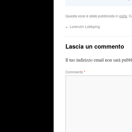
Questa voce è stata pubblicata in
polis
. C
←
Lorenzin Lobbying
Lascia un commento
Il tuo indirizzo email non sarà pubbl
Commento
*