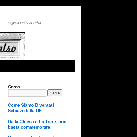
Segreto Padre di Falso
Cerca
Come Siamo Diventati
Schiavi della UE
Dalla Chiesa e La Torre, non
basta commemorare