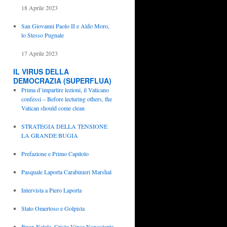
18 Aprile 2023
San Giovanni Paolo II e Aldo Moro,
lo Stesso Pugnale
17 Aprile 2023
IL VIRUS DELLA
DEMOCRAZIA (SUPERFLUA)
Prima d’impartire lezioni, il Vaticano
confessi – Before lecturing others, the
Vatican should come clean
STRATEGIA DELLA TENSIONE
LA GRANDE BUGIA
Prefazione e Primo Capitolo
Pasquale Laporta Carabinieri Marshal
Intervista a Piero Laporta
Stato Omertoso e Golpista
Buon Natale, Cristo Vince Nonostante