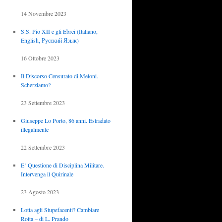
14 Novembre 2023
S.S. Pio XII e gli Ebrei (Italiano,
English, Русский Язык)
16 Ottobre 2023
Il Discorso Censurato di Meloni.
Scherziamo?
23 Settembre 2023
Giuseppe Lo Porto, 86 anni. Estradato
illegalmente
22 Settembre 2023
E’ Questione di Disciplina Militare.
Intervenga il Quirinale
23 Agosto 2023
Lotta agli Stupefacenti? Cambiare
Rotta – di L. Prando