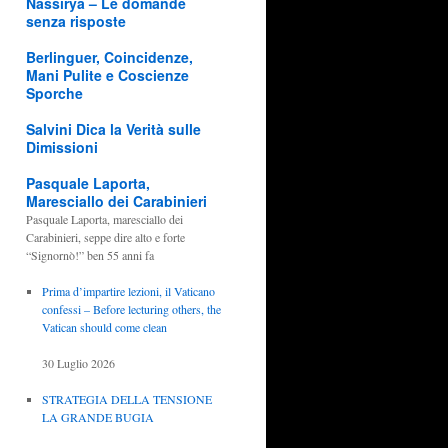
Nassirya – Le domande
senza risposte
Berlinguer, Coincidenze,
Mani Pulite e Coscienze
Sporche
Salvini Dica la Verità sulle
Dimissioni
Pasquale Laporta,
Maresciallo dei Carabinieri
Pasquale Laporta, maresciallo dei
Carabinieri, seppe dire alto e forte
“Signornò!” ben 55 anni fa
Prima d’impartire lezioni, il Vaticano
confessi – Before lecturing others, the
Vatican should come clean
30 Luglio 2026
STRATEGIA DELLA TENSIONE
LA GRANDE BUGIA