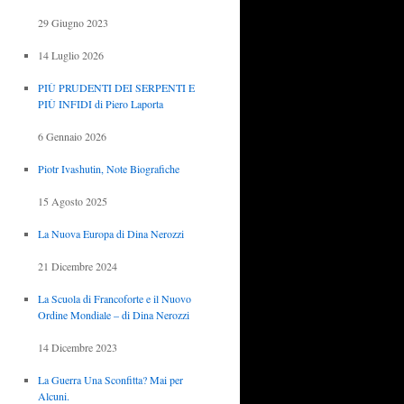
29 Giugno 2023
14 Luglio 2026
PIÙ PRUDENTI DEI SERPENTI E
PIÙ INFIDI di Piero Laporta
6 Gennaio 2026
Piotr Ivashutin, Note Biografiche
15 Agosto 2025
La Nuova Europa di Dina Nerozzi
21 Dicembre 2024
La Scuola di Francoforte e il Nuovo
Ordine Mondiale – di Dina Nerozzi
14 Dicembre 2023
La Guerra Una Sconfitta? Mai per
Alcuni.