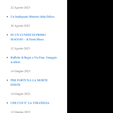
22 Agosto 2023
Un Inadeguato Ministro della Difesa
20 Agosto 2023
IN UN LUNEDÌ DI PRIMO
MAGGIO – di Paola Musu
12 Agosto 2023
Raffiche di Bugie a Via Fani. Omaggio
ai lettori
14 Giugno 2023
PER FORTUNA LA MORTE
ESISTE
14 Giugno 2023
CHE COS’E’ LA STRATEGIA
12 Giugno 2023