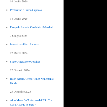
14 Luglio 2026
Prefazione e Primo Capitolo
14 Luglio 2026
Pasquale Laporta Carabinieri Marshal
7 Giugno 2026
Intervista a Piero Laporta
17 Marzo 2024
Stato Omertoso e Golpista
22 Gennaio 2024
Buon Natale, Cristo Vince Nonostante
Giuda
25 Dicembre 2023
Aldo Moro Fu Torturato dai BR. Che
Cosa Aspetta lo Stato?