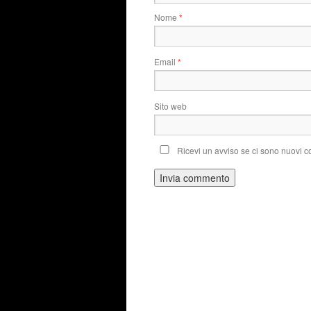
Nome
*
Email
*
Sito web
Ricevi un avviso se ci sono nuovi