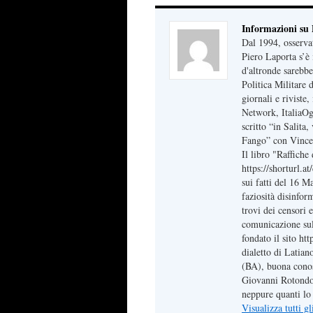
Informazioni su
Dal 1994, osserva
Piero Laporta s’è 
d'altronde sarebbe
Politica Militare
giornali e riviste
Network, ItaliaOg
scritto “in Salita
Fango” con Vince
Il libro "Raffich
https://shorturl.a
sui fatti del 16 M
faziosità disinfor
trovi dei censori e
comunicazione sul 
fondato il sito ht
dialetto di Latian
(BA), buona conos
Giovanni Rotondo,
neppure quanti lo 
Visualizza tutti g