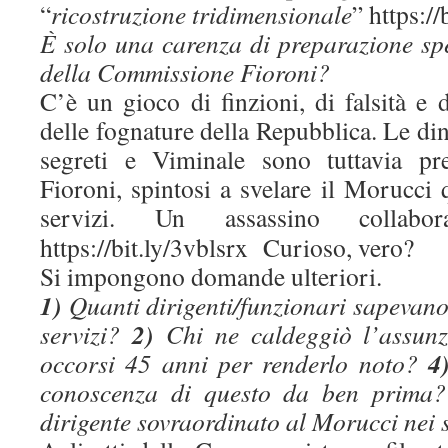
“
ricostruzione tridimensionale
” https://
È solo una carenza di preparazione sp
della Commissione Fioroni?
C’è un gioco di finzioni, di falsità e d
delle fognature della Repubblica. Le di
segreti e Viminale sono tuttavia pr
Fioroni, spintosi a svelare il Morucci 
servizi
. Un assassino collabora
https://bit.ly/3vblsrx Curioso, vero?
Si impongono domande ulteriori.
1)
Quanti dirigenti/funzionari sapevano
2)
servizi?
Chi ne caldeggiò l’assun
4
occorsi 45 anni per renderlo noto?
conoscenza di questo da ben prima
dirigente sovraordinato al Morucci nei 