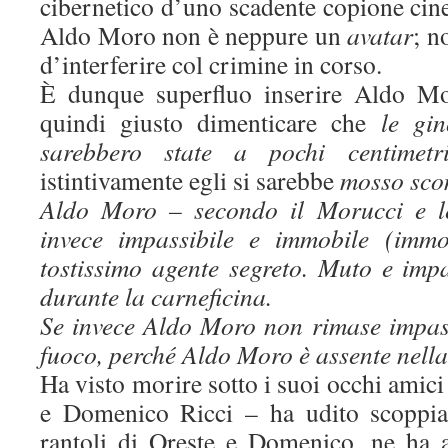
cibernetico d’uno scadente copione cin
Aldo Moro non è neppure un
avatar
; n
d’interferire col crimine in corso.
È dunque superfluo inserire Aldo Mo
quindi giusto dimenticare che
le gi
sarebbero state a pochi centimetr
istintivamente egli si sarebbe
mosso sco
Aldo Moro – secondo il Morucci e le
invece impassibile e immobile (immo
tostissimo agente segreto. Muto e impa
durante la carneficina.
Se invece Aldo Moro non rimase impassi
fuoco, perché Aldo Moro è assente nella
Ha visto morire sotto i suoi occhi amici
e Domenico Ricci – ha udito scoppiar
rantoli di Oreste e Domenico, ne ha 