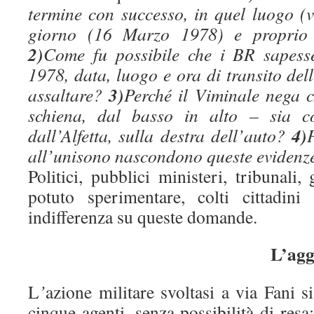
termine con successo, in quel luogo (v
giorno (16 Marzo 1978) e proprio 
2)
Come fu possibile che i BR sapess
1978, data, luogo e ora di transito del
3)
assaltare?
Perché il Viminale nega c
schiena, dal basso in alto – sia co
4)
dall’Alfetta, sulla destra dell’auto?
all’unisono nascondono queste evidenz
Politici, pubblici ministeri, tribunali,
potuto sperimentare, colti cittadin
indifferenza su queste domande.
L’agg
L
’
azione militare svoltasi a via Fani s
cinque agenti, senza possibilità di resa