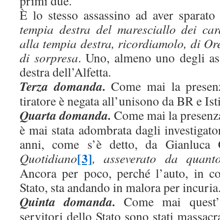
primi due.
È lo stesso assassino ad aver sparat
tempia destra del maresciallo dei cara
alla tempia destra, ricordiamolo, di Ore
di sorpresa
. Uno, almeno uno degli ass
destra dell’Alfetta.
Terza domanda.
Come mai la presenz
tiratore è negata all’unisono da BR e Ist
Quarta domanda.
Come mai la presenza
è mai stata adombrata dagli investigat
anni, come s’è detto, da Gianluca 
[3]
Quotidiano
, asseverato da quant
Ancora per poco, perché l’auto, in co
Stato, sta andando in malora per incuria
Quinta domanda.
Come mai quest’a
servitori dello Stato sono stati massacra