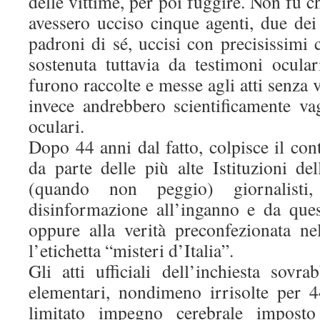
delle vittime, per poi fuggire. Non fu c
avessero ucciso cinque agenti, due dei
padroni di sé, uccisi con precisissimi c
sostenuta tuttavia da testimoni ocular
furono raccolte e messe agli atti senza 
invece andrebbero scientificamente vag
oculari.
Dopo 44 anni dal fatto, colpisce il con
da parte delle più alte Istituzioni del
(quando non peggio) giornalisti
disinformazione all’inganno e da quest
oppure alla verità preconfezionata ne
l’etichetta “misteri d’Italia”.
Gli atti ufficiali dell’inchiesta so
elementari, nondimeno irrisolte per 4
limitato impegno cerebrale impost