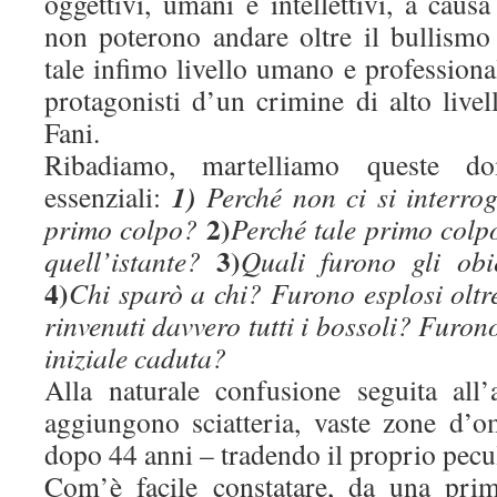
oggettivi, umani e intellettivi, a causa
non poterono andare oltre il bullismo 
tale infimo livello umano e profession
protagonisti d’un crimine di alto live
Fani.
Ribadiamo, martelliamo queste d
1)
essenziali:
Perché non ci si interro
2)
primo colpo?
Perché tale primo colp
3)
quell’istante?
Quali furono gli obi
4)
Chi sparò a chi? Furono esplosi oltr
rinvenuti davvero tutti i bossoli? Furon
iniziale caduta?
Alla naturale confusione seguita all’a
aggiungono sciatteria, vaste zone d’o
dopo 44 anni – tradendo il proprio pecu
Com’è facile constatare, da una pri