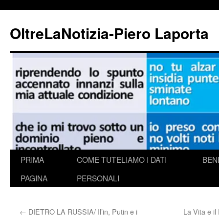
Vai
al
OltreLaNotizia-Piero Laporta
contenuto
PRIMA
COME TUTELIAMO I DATI
BEN
PAGINA
PERSONALI
←
DIETRO LA RUSSIA/ Il’in, Putin e i
La Vita e i