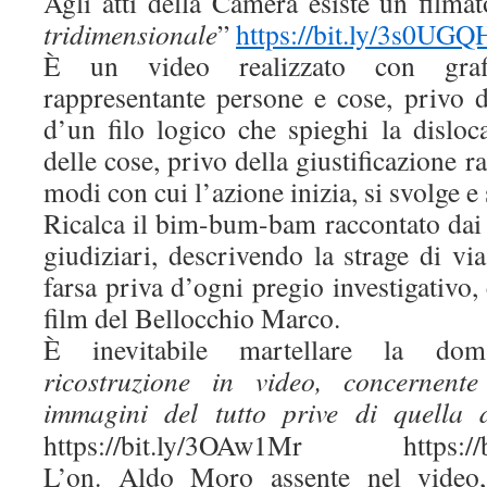
Agli atti della Camera esiste un filmat
tridimensionale
”
https://bit.ly/3s0UGQ
È un video realizzato con grafi
rappresentante persone e cose, privo d
d’un filo logico che spieghi la disloc
delle cose, privo della giustificazione r
modi con cui l’azione inizia, si svolge e
Ricalca il bim-bum-bam raccontato dai 
giudiziari, descrivendo la strage di v
farsa priva d’ogni pregio investigativ
film del Bellocchio Marco.
È inevitabile martellare la do
ricostruzione in video, concernent
immagini del tutto prive di quella 
https://bit.ly/3OAw1Mr https://b
L’on. Aldo Moro assente nel video, 