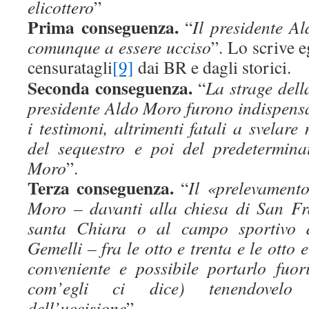
elicottero
”
Prima conseguenza.
“
Il presidente A
comunque a essere ucciso
”. Lo scrive e
censuratagli
[9]
dai BR e dagli storici.
Seconda conseguenza.
“
La strage dell
presidente Aldo Moro furono indispensab
i testimoni, altrimenti fatali a svelare
del sequestro e poi del predetermina
Moro
”.
Terza conseguenza.
“
Il «prelevament
Moro – davanti alla chiesa di San Fr
santa Chiara o al campo sportivo di
Gemelli – fra le otto e trenta e le otto
conveniente e possibile portarlo fuor
com’egli ci dice) tenendovelo 
dell’uccisione
”.