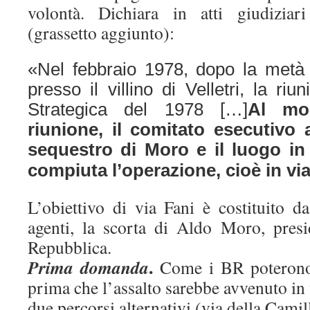
volontà. Dichiara in atti giudiziar
(grassetto aggiunto):
«Nel febbraio 1978, dopo la metà 
presso il villino di Velletri, la ri
Strategica del 1978 […]
Al mo
riunione, il comitato esecutivo 
sequestro di Moro e il luogo in
compiuta l’operazione, cioè in vi
L’obiettivo di via Fani è costituito 
agenti, la scorta di Aldo Moro, pres
Repubblica.
.
Prima domanda
Come i BR poterono
prima che l’assalto sarebbe avvenuto in 
due percorsi alternativi (via della Camil