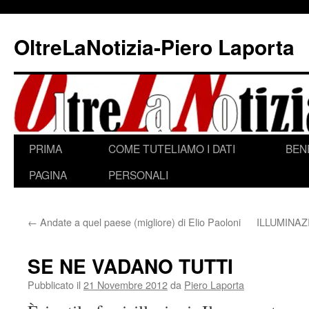
Vai
al
OltreLaNotizia-Piero Laporta
contenuto
PRIMA
COME TUTELIAMO I DATI
BEN
PAGINA
PERSONALI
←
Andate a quel paese (migliore) di Elio Paoloni
ILLUMINAZ
SE NE VADANO TUTTI
Pubblicato il
21 Novembre 2012
da
Piero Laporta