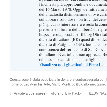
l'inchiesta più approfondita e documenta
del 16 Marzo 1978. Oggi, definitivament
della faziosità disinformante di tv e car
collaborare solo dove non trovi dei censo
più spiccato interesse era e resta la com
presente e il futuro della libertà di espr
http://pierolaporta.it per il blog OltreL
dialetto di Latiano (BR) quasi dimentic
dialetto di Putignano (BA), buona conos
conoscenza del vernacolo di San Giovan
di italiano. È cattolico; non apprezza B
odiano, sposatissimo, ha due figli.
Visualizza tutti gli articoli di Piero Lap
Questa voce è stata pubblicata in
denaro
e contrassegnata con
Fornero
,
Legatum Institute
,
Mario Monti
,
politica
,
riforme
,
tasse
.
←
Andate a quel paese (migliore) di Elio Paoloni
ILLUMINAZ