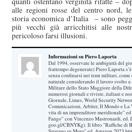
quanti ostentano verginità rifatte – dop
alle regioni rosse del centro nord, le
storia economica d’Italia – sono peggi
più vecchi già arricchitisi alle nost
pericoloso farsi illusioni.
Informazioni su Piero Laporta
Dal 1994, osservate le ambiguità del gio
frattempo degenerate) Piero Laporta s’è
senza confinarsi nei temi militari, come 
naturale considerando il lavoro svolto a 
Militare dello Stato Maggiore della Dif
numerosi giornali e riviste, italiani e no
Giornale, Limes, World Security Network
Comunicazioni, Arbiter, Il Mondo e La Ve
vita di un imprenditore meridionale” ed
Fango” con Vincenzo Mastronardi, ed. L
goo.gl/CBNYKg). Il libro "Raffiche di B
Sparano su Moro" ed. Amazon 2023 https