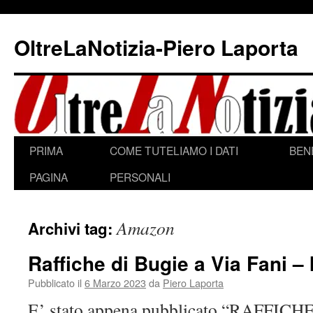
Vai
al
OltreLaNotizia-Piero Laporta
contenuto
PRIMA
COME TUTELIAMO I DATI
BEN
PAGINA
PERSONALI
Amazon
Archivi tag:
Raffiche di Bugie a Via Fani – I
Pubblicato il
6 Marzo 2023
da
Piero Laporta
E’ stato appena pubblicato “RAFFIC