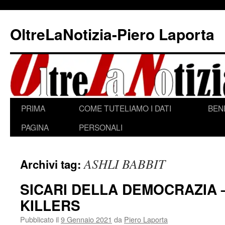
Vai
al
OltreLaNotizia-Piero Laporta
contenuto
PRIMA
COME TUTELIAMO I DATI
BEN
PAGINA
PERSONALI
ASHLI BABBIT
Archivi tag:
SICARI DELLA DEMOCRAZIA
KILLERS
Pubblicato il
9 Gennaio 2021
da
Piero Laporta