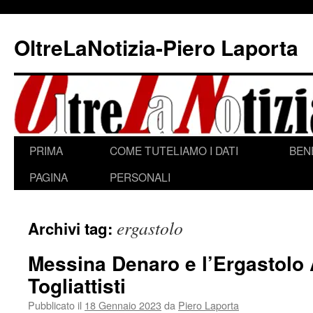
Vai
al
OltreLaNotizia-Piero Laporta
contenuto
PRIMA
COME TUTELIAMO I DATI
BEN
PAGINA
PERSONALI
ergastolo
Archivi tag:
Messina Denaro e l’Ergastolo
Togliattisti
Pubblicato il
18 Gennaio 2023
da
Piero Laporta