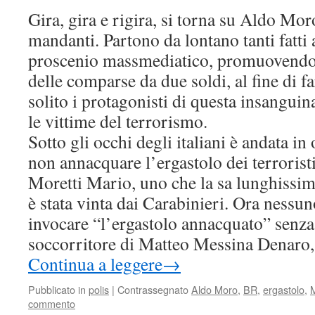
Gira, gira e rigira, si torna su Aldo Moro
mandanti. Partono da lontano tanti fatti
proscenio massmediatico, promuovendo q
delle comparse da due soldi, al fine di 
solito i protagonisti di questa insanguin
le vittime del terrorismo.
Sotto gli occhi degli italiani è andata in
non annacquare l’ergastolo dei terroristi
Moretti Mario, uno che la sa lunghissima
è stata vinta dai Carabinieri. Ora nessun
invocare “l’ergastolo annacquato” senza
soccorritore di Matteo Messina Denaro, t
Continua a leggere
→
Pubblicato in
polis
|
Contrassegnato
Aldo Moro
,
BR
,
ergastolo
,
commento