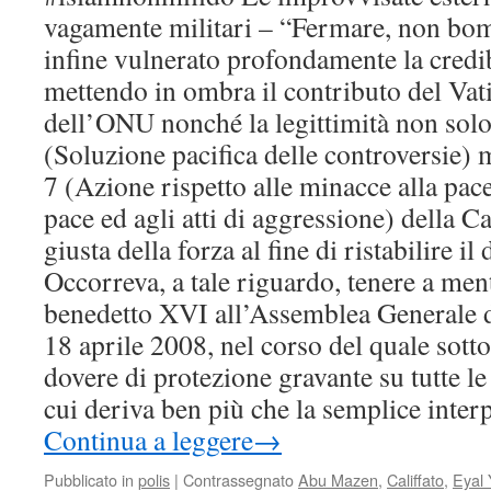
vagamente militari – “Fermare, non bo
infine vulnerato profondamente la credibi
mettendo in ombra il contributo del Vat
dell’ONU nonché la legittimità non solo
(Soluzione pacifica delle controversie)
7 (Azione rispetto alle minacce alla pace
pace ed agli atti di aggressione) della C
giusta della forza al fine di ristabilire il 
Occorreva, a tale riguardo, tenere a ment
benedetto XVI all’Assemblea Generale de
18 aprile 2008, nel corso del quale sottoli
dovere di protezione gravante su tutte le
cui deriva ben più che la semplice inter
Continua a leggere
→
Pubblicato in
polis
|
Contrassegnato
Abu Mazen
,
Califfato
,
Eyal 