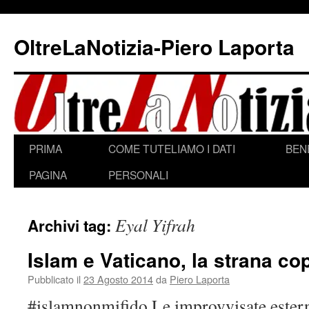
Vai
al
OltreLaNotizia-Piero Laporta
contenuto
PRIMA
COME TUTELIAMO I DATI
BEN
PAGINA
PERSONALI
Eyal Yifrah
Archivi tag:
Islam e Vaticano, la strana co
Pubblicato il
23 Agosto 2014
da
Piero Laporta
#islamnonmifido Le improvvisate esterna