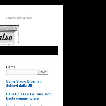
Segreto Padre di Falso
Cerca
Come Siamo Diventati
Schiavi della UE
Dalla Chiesa e La Torre, non
basta commemorare