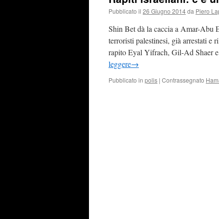
Pubblicato il
26 Giugno 2014
da
Piero La
Shin Bet dà la caccia a Amar-Abu 
terroristi palestinesi, già arrestati 
rapito Eyal Yifrach, Gil-Ad Shaer e
leggere
→
Pubblicato in
polis
|
Contrassegnato
Ham