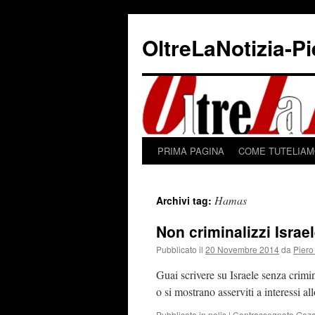
Vai
al
OltreLaNotizia-P
contenuto
PRIMA PAGINA
COME TUTELIAMO
Hamas
Archivi tag:
Non criminalizzi Israe
Pubblicato il
20 Novembre 2014
da
Piero
Guai scrivere su Israele senza crimin
o si mostrano asserviti a interessi al
Pubblicato in
polis
|
Contrassegnato
Gaz