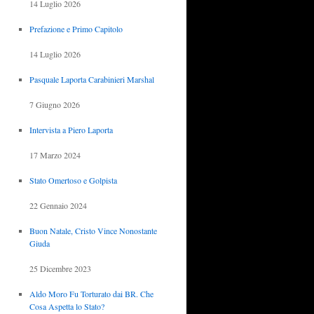
14 Luglio 2026
Prefazione e Primo Capitolo
14 Luglio 2026
Pasquale Laporta Carabinieri Marshal
7 Giugno 2026
Intervista a Piero Laporta
17 Marzo 2024
Stato Omertoso e Golpista
22 Gennaio 2024
Buon Natale, Cristo Vince Nonostante
Giuda
25 Dicembre 2023
Aldo Moro Fu Torturato dai BR. Che
Cosa Aspetta lo Stato?