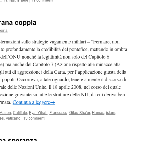
trana coppia
porta
ernazioni sulle strategie vagamente militari – “Fermare, non
o profondamente la credibilità del pontefice, mettendo in ombra
a dell’ONU nonché la legittimità non solo del Capitolo 6
ie) ma anche del Capitolo 7 (Azione rispetto alle minacce alla
li atti di aggressione) della Carta, per l’applicazione giusta della
 dei popoli. Occorreva, a tale riguardo, tenere a mente il discorso di
e delle Nazioni Unite, il 18 aprile 2008, nel corso del quale
rotezione gravante su tutte le strutture delle NU, da cui deriva ben
armata.
Continua a leggere
→
 Mazen
,
Califfato
,
Eyal Yifrah
,
Francesco
,
Gilad Sha'er
,
Hamas
,
islam
,
es
,
Vaticano
|
13 commenti
 una speranza