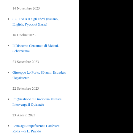
14 Novembre 2023
S.S. Pio XII e gli Ebrei (Italiano,
English, Русский Язык)
16 Ottobre 2023
Il Discorso Censurato di Meloni.
Scherziamo?
23 Settembre 2023
Giuseppe Lo Porto, 86 anni. Estradato
illegalmente
22 Settembre 2023
E’ Questione di Disciplina Militare.
Intervenga il Quirinale
23 Agosto 2023
Lotta agli Stupefacenti? Cambiare
Rotta – di L. Prando