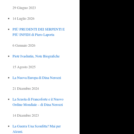
29 Giugno 2023
14 Luglio 2026
PIÙ PRUDENTI DEI SERPENTI E
PIÙ INFIDI di Piero Laporta
6 Gennaio 2026
Piotr Ivashutin, Note Biografiche
15 Agosto 2025
La Nuova Europa di Dina Nerozzi
21 Dicembre 2024
La Scuola di Francoforte e il Nuovo
Ordine Mondiale – di Dina Nerozzi
14 Dicembre 2023
La Guerra Una Sconfitta? Mai per
Alcuni.