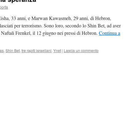
porta
Eisha, 33 anni, e Marwan Kawasmeh, 29 anni, di Hebron,
e rilasciati per terrorismo. Sono loro, secondo lo Shin Bet, ad aver
 Naftali Frenkel, il 12 giugno nei pressi di Hebron.
Continua a
as
,
Shin Bet
,
tre rapiti israeliani
,
Ynet
|
Lascia un commento