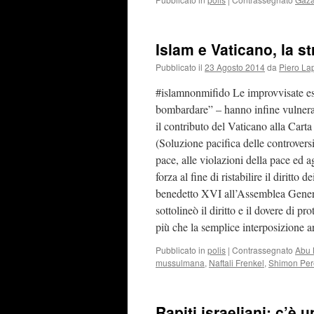
Islam e Vaticano, la s
Pubblicato il
23 Agosto 2014
da
Piero La
#islamnonmifido Le improvvisate est
bombardare” – hanno infine vulnerat
il contributo del Vaticano alla Cart
(Soluzione pacifica delle controvers
pace, alle violazioni della pace ed ag
forza al fine di ristabilire il diritto
benedetto XVI all’Assemblea General
sottolineò il diritto e il dovere di p
più che la semplice interposizione 
Pubblicato in
polis
|
Contrassegnato
Abu
mussulmana
,
Naftali Frenkel
,
Shimon Per
Rapiti israeliani: c’è