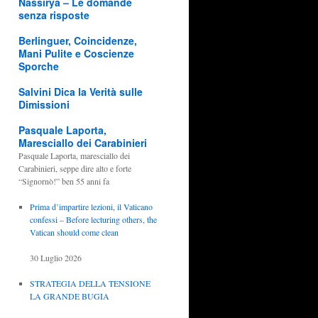
Nassirya – Le domande
senza risposte
Berlinguer, Coincidenze,
Mani Pulite e Coscienze
Sporche
Salvini Dica la Verità sulle
Dimissioni
Pasquale Laporta,
Maresciallo dei Carabinieri
Pasquale Laporta, maresciallo dei
Carabinieri, seppe dire alto e forte
“Signornò!” ben 55 anni fa
Prima d’impartire lezioni, il Vaticano
confessi – Before lecturing others, the
Vatican should come clean
30 Luglio 2026
STRATEGIA DELLA TENSIONE
LA GRANDE BUGIA