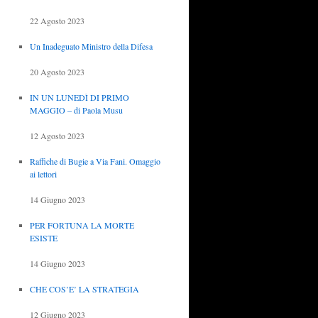
22 Agosto 2023
Un Inadeguato Ministro della Difesa
20 Agosto 2023
IN UN LUNEDÌ DI PRIMO
MAGGIO – di Paola Musu
12 Agosto 2023
Raffiche di Bugie a Via Fani. Omaggio
ai lettori
14 Giugno 2023
PER FORTUNA LA MORTE
ESISTE
14 Giugno 2023
CHE COS’E’ LA STRATEGIA
12 Giugno 2023