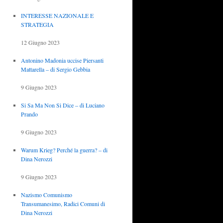
INTERESSE NAZIONALE E
STRATEGIA
12 Giugno 2023
Antonino Madonia uccise Piersanti
Mattarella – di Sergio Gebbia
9 Giugno 2023
Si Sa Ma Non Si Dice – di Luciano
Prando
9 Giugno 2023
Warum Krieg? Perché la guerra? – di
Dina Nerozzi
9 Giugno 2023
Nazismo Comunismo
Transumanesimo, Radici Comuni di
Dina Nerozzi