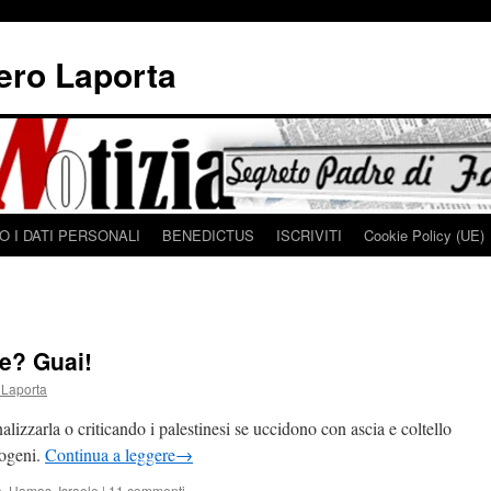
iero Laporta
 I DATI PERSONALI
BENEDICTUS
ISCRIVITI
Cookie Policy (UE)
le? Guai!
 Laporta
alizzarla o criticando i palestinesi se uccidono con ascia e coltello
logeni.
Continua a leggere
→
a
,
Hamas
,
Israele
|
11 commenti