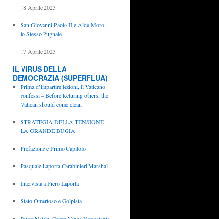
18 Aprile 2023
San Giovanni Paolo II e Aldo Moro,
lo Stesso Pugnale
17 Aprile 2023
IL VIRUS DELLA
DEMOCRAZIA (SUPERFLUA)
Prima d’impartire lezioni, il Vaticano
confessi – Before lecturing others, the
Vatican should come clean
STRATEGIA DELLA TENSIONE
LA GRANDE BUGIA
Prefazione e Primo Capitolo
Pasquale Laporta Carabinieri Marshal
Intervista a Piero Laporta
Stato Omertoso e Golpista
Buon Natale, Cristo Vince Nonostante