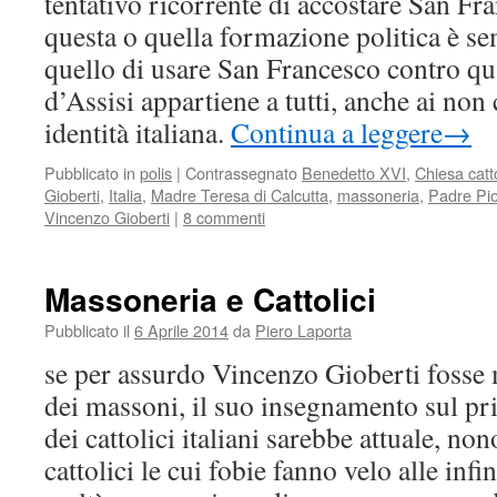
tentativo ricorrente di accostare San Fr
questa o quella formazione politica è se
quello di usare San Francesco contro q
d’Assisi appartiene a tutti, anche ai non
identità italiana.
Continua a leggere
→
Pubblicato in
polis
|
Contrassegnato
Benedetto XVI
,
Chiesa catt
Gioberti
,
Italia
,
Madre Teresa di Calcutta
,
massoneria
,
Padre Pi
Vincenzo Gioberti
|
8 commenti
Massoneria e Cattolici
Pubblicato il
6 Aprile 2014
da
Piero Laporta
se per assurdo Vincenzo Gioberti fosse m
dei massoni, il suo insegnamento sul pr
dei cattolici italiani sarebbe attuale, non
cattolici le cui fobie fanno velo alle infi