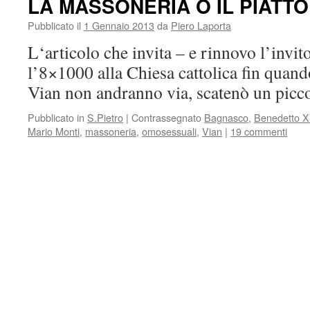
LA MASSONERIA O IL PIATTO
Pubblicato il
1 Gennaio 2013
da
Piero Laporta
L‘articolo che invita – e rinnovo l’invit
l’8×1000 alla Chiesa cattolica fin quan
Vian non andranno via, scatenò un picco
Pubblicato in
S.Pietro
|
Contrassegnato
Bagnasco
,
Benedetto X
Mario Monti
,
massoneria
,
omosessuali
,
Vian
|
19 commenti