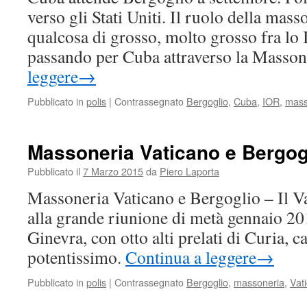
verso gli Stati Uniti. Il ruolo della mas
qualcosa di grosso, molto grosso fra lo I
passando per Cuba attraverso la Masson
leggere
→
Pubblicato in
polis
|
Contrassegnato
Bergoglio
,
Cuba
,
IOR
,
mass
Massoneria Vaticano e Bergog
Pubblicato il
7 Marzo 2015
da
Piero Laporta
Massoneria Vaticano e Bergoglio – Il Va
alla grande riunione di metà gennaio 20
Ginevra, con otto alti prelati di Curia, 
potentissimo.
Continua a leggere
→
Pubblicato in
polis
|
Contrassegnato
Bergoglio
,
massoneria
,
Vat