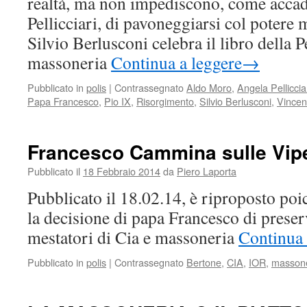
realtà, ma non impediscono, come acca
Pellicciari, di pavoneggiarsi col potere
Silvio Berlusconi celebra il libro della P
massoneria
Continua a leggere
→
Pubblicato in
polis
|
Contrassegnato
Aldo Moro
,
Angela Pelliccia
Papa Francesco
,
Pio IX
,
Risorgimento
,
Silvio Berlusconi
,
Vincen
Francesco Cammina sulle Vip
Pubblicato il
18 Febbraio 2014
da
Piero Laporta
Pubblicato il 18.02.14, è riproposto poi
la decisione di papa Francesco di preser
mestatori di Cia e massoneria
Continua 
Pubblicato in
polis
|
Contrassegnato
Bertone
,
CIA
,
IOR
,
massone