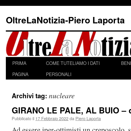
Vai
al
OltreLaNotizia-Piero Laporta
contenuto
PRIMA
COME TUTELIAMO I DATI
BEN
PAGINA
PERSONALI
nucleare
Archivi tag:
GIRANO LE PALE, AL BUIO – d
Pubblicato il
17 Febbraio 2022
da
Piero Laporta
Ad essere iper-ottimisti un creposcolo, 