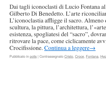
Dai tagli iconoclasti di Lucio Fontana al
Gilberto Di Benedetto. L’arte riconcilia
L’iconoclastia affligge il sacro. Almeno 
scultura, la pittura, l’architettura, l’«a
esistenza, spogliatesi del “sacro”, dovr
ritrovare la pace, come ciclicamente avv
Crocifissione.
Continua a leggere
→
Pubblicato in
polis
|
Contrassegnato
Cristo
,
Croce
,
Fontana
,
Hyp