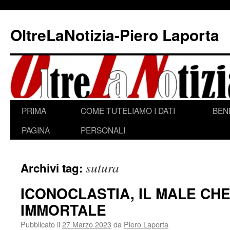
Vai
al
OltreLaNotizia-Piero Laporta
contenuto
PRIMA
COME TUTELIAMO I DATI
BEN
PAGINA
PERSONALI
sutura
Archivi tag:
ICONOCLASTIA, IL MALE CH
IMMORTALE
Pubblicato il
27 Marzo 2023
da
Piero Laporta