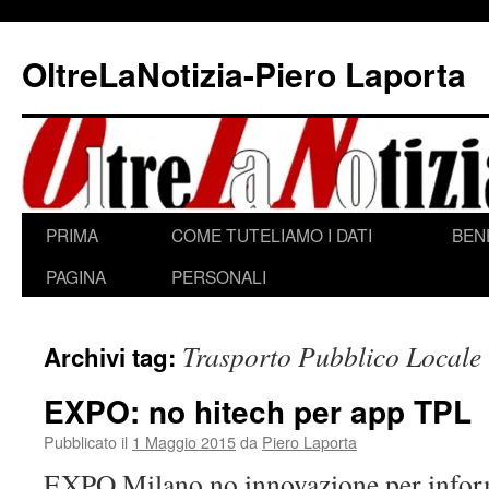
Vai
al
OltreLaNotizia-Piero Laporta
contenuto
PRIMA
COME TUTELIAMO I DATI
BEN
PAGINA
PERSONALI
Trasporto Pubblico Locale
Archivi tag:
EXPO: no hitech per app TPL
Pubblicato il
1 Maggio 2015
da
Piero Laporta
EXPO Milano no innovazione per infor