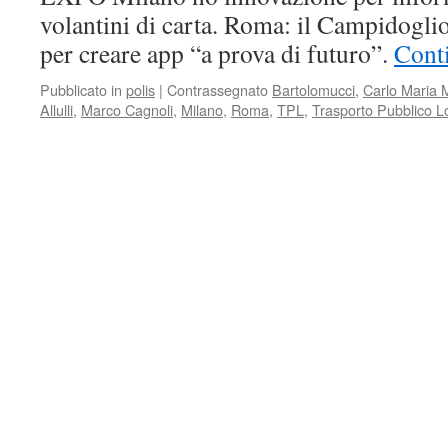
volantini di carta. Roma: il Campidoglio
per creare app “a prova di futuro”.
Conti
Pubblicato in
polis
|
Contrassegnato
Bartolomucci
,
Carlo Maria 
Allulli
,
Marco Cagnoli
,
Milano
,
Roma
,
TPL
,
Trasporto Pubblico L