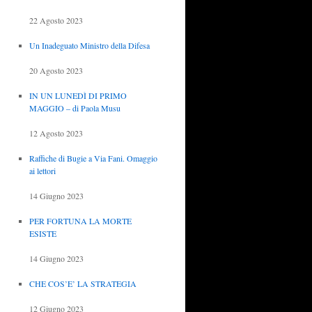
22 Agosto 2023
Un Inadeguato Ministro della Difesa
20 Agosto 2023
IN UN LUNEDÌ DI PRIMO
MAGGIO – di Paola Musu
12 Agosto 2023
Raffiche di Bugie a Via Fani. Omaggio
ai lettori
14 Giugno 2023
PER FORTUNA LA MORTE
ESISTE
14 Giugno 2023
CHE COS’E’ LA STRATEGIA
12 Giugno 2023