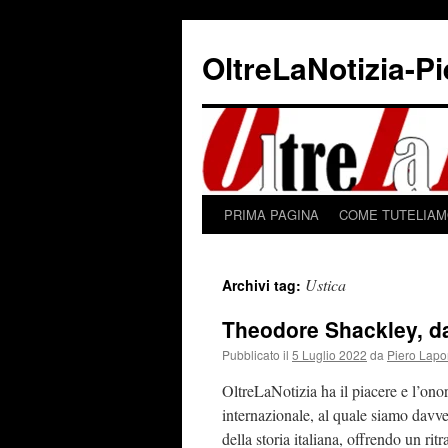
Vai
al
OltreLaNotizia-P
contenuto
PRIMA PAGINA
COME TUTELIAMO
Ustica
Archivi tag:
Theodore Shackley, da
Pubblicato il
5 Luglio 2022
da
Piero Lapo
OltreLaNotizia ha il piacere e l’onor
internazionale, al quale siamo davve
della storia italiana, offrendo un rit