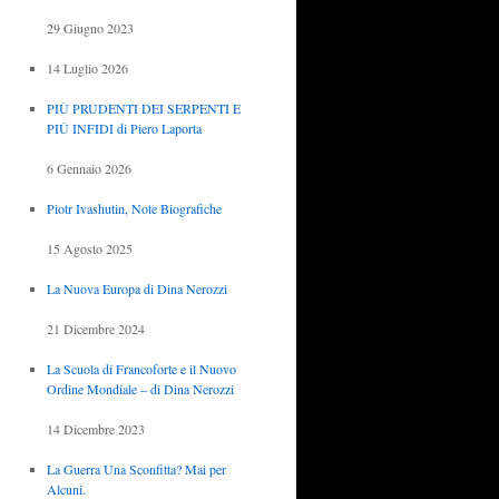
29 Giugno 2023
14 Luglio 2026
PIÙ PRUDENTI DEI SERPENTI E
PIÙ INFIDI di Piero Laporta
6 Gennaio 2026
Piotr Ivashutin, Note Biografiche
15 Agosto 2025
La Nuova Europa di Dina Nerozzi
21 Dicembre 2024
La Scuola di Francoforte e il Nuovo
Ordine Mondiale – di Dina Nerozzi
14 Dicembre 2023
La Guerra Una Sconfitta? Mai per
Alcuni.