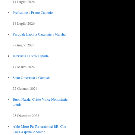
14 Luglio 2026
Prefazione e Primo Capitolo
14 Luglio 2026
Pasquale Laporta Carabinieri Marshal
7 Giugno 2026
Intervista a Piero Laporta
17 Marzo 2024
Stato Omertoso e Golpista
22 Gennaio 2024
Buon Natale, Cristo Vince Nonostante
Giuda
25 Dicembre 2023
Aldo Moro Fu Torturato dai BR. Che
Cosa Aspetta lo Stato?