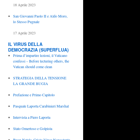
18 Aprile 2023
San Giovanni Paolo II e Aldo Moro,
lo Stesso Pugnale
17 Aprile 2023
IL VIRUS DELLA
DEMOCRAZIA (SUPERFLUA)
Prima d’impartire lezioni, il Vaticano
confessi – Before lecturing others, the
Vatican should come clean
STRATEGIA DELLA TENSIONE
LA GRANDE BUGIA
Prefazione e Primo Capitolo
Pasquale Laporta Carabinieri Marshal
Intervista a Piero Laporta
Stato Omertoso e Golpista
Buon Natale, Cristo Vince Nonostante