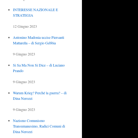
INTERESSE NAZIONALE E
STRATEGIA
12 Giugno 2023
Antonino Madonia uccise Piersanti
Mattarella – di Sergio Gebbia
9 Giugno 2023
Si Sa Ma Non Si Dice – di Luciano
Prando
9 Giugno 2023
Warum Krieg? Perché la guerra? – di
Dina Nerozzi
9 Giugno 2023
Nazismo Comunismo
Transumanesimo, Radici Comuni di
Dina Nerozzi