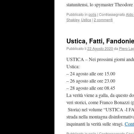
statunitensi, lo spymaster Theodor
Pubblicato in
polis
|
Contrassegnato
Aldo
Shakley
,
Ustica
|
2 commenti
Ustica, Fatti, Fandoni
Pubblicato il
22 Agosto 2020
da
Piero La
USTICA – Nei prossimi giorni andrà 
Ustica:
– 24 agosto alle ore 15.00
– 26 agosto alle ore 23.00
– 28 agosto alle ore 08.45
La verità viene a galla, da questo do
veri storici, come Franco Bonazzi (pi
Storia) nel volume “USTICA -I F
strada nella montagna disinformativ
inquinanti la verità sulle stragi.
Cont
Pubblicato in
polis
|
Contrassegnato
Cana