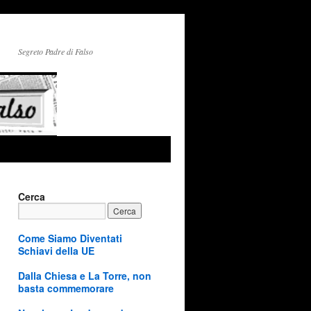
Segreto Padre di Falso
Cerca
Come Siamo Diventati
Schiavi della UE
Dalla Chiesa e La Torre, non
basta commemorare