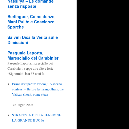
Nassirya – Le domande
senza risposte
Berlinguer, Coincidenze,
Mani Pulite e Coscienze
Sporche
Salvini Dica la Verità sulle
Dimissioni
Pasquale Laporta,
Maresciallo dei Carabinieri
Pasquale Laporta, maresciallo dei
Carabinieri, seppe dire alto e forte
“Signornò!” ben 55 anni fa
Prima d’impartire lezioni, il Vaticano
confessi – Before lecturing others, the
Vatican should come clean
30 Luglio 2026
STRATEGIA DELLA TENSIONE
LA GRANDE BUGIA