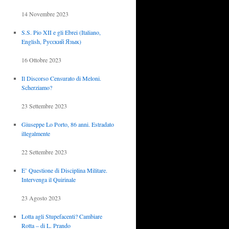
14 Novembre 2023
S.S. Pio XII e gli Ebrei (Italiano,
English, Русский Язык)
16 Ottobre 2023
Il Discorso Censurato di Meloni.
Scherziamo?
23 Settembre 2023
Giuseppe Lo Porto, 86 anni. Estradato
illegalmente
22 Settembre 2023
E’ Questione di Disciplina Militare.
Intervenga il Quirinale
23 Agosto 2023
Lotta agli Stupefacenti? Cambiare
Rotta – di L. Prando