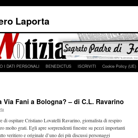
iero Laporta
 I DATI PERSONALI
BENEDICTUS
ISCRIVITI
Cookie Policy (UE)
 Via Fani a Bologna? – di C.L. Ravarino
rta
e di ospitare Cristiano Lovatelli Ravarino, giornalista di respiro
ro molto grati. Egli apre sorprendenti finestre su pezzi importanti
ratto veritiero e originale d’uno dei più discussi personaggi