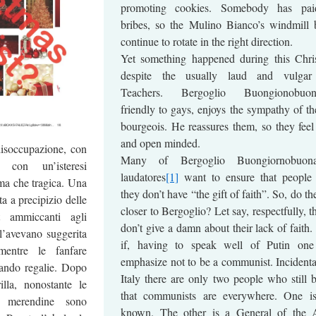
promoting cookies. Somebody has pai
bribes, so the Mulino Bianco’s windmill 
continue to rotate in the right direction.
Yet something happened during this Chri
despite the usually laud and vulgar
Teachers. Bergoglio Buongionobuona
friendly to gays, enjoys the sympathy of the
bourgeois. He reassures them, so they feel
and open minded.
disoccupazione, con
Many of Bergoglio Buongiornobuonas
, con un’isteresi
laudatores
[1]
want to ensure that people
ma che tragica. Una
they don’t have “the gift of faith”. So, do th
a a precipizio delle
closer to Bergoglio? Let say, respectfully, 
t ammiccanti agli
don’t give a damn about their lack of faith. 
 l’avevano suggerita
if, having to speak well of Putin one
entre le fanfare
emphasize not to be a communist. Incidental
cando regalie. Dopo
Italy there are only two people who still b
illa, nonostante le
that communists are everywhere. One i
le merendine sono
known. The other is a General of the 