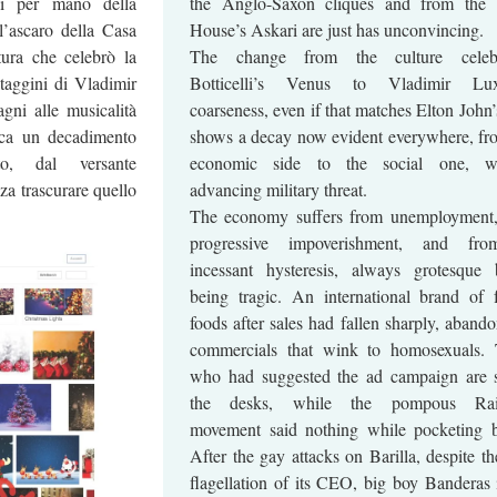
li per mano della
the Anglo-Saxon cliques and from the 
l’ascaro della Casa
House’s Askari are just has unconvincing.
tura che celebrò la
The change from the culture celebr
ataggini di Vladimir
Botticelli’s Venus to Vladimir Luxu
gni alle musicalità
coarseness, even if that matches Elton John’
rca un decadimento
shows a decay now evident everywhere, fr
to, dal versante
economic side to the social one, wi
za trascurare quello
advancing military threat.
.
The economy suffers from unemployment
progressive impoverishment, and fr
incessant hysteresis, always grotesque 
being tragic. An international brand of 
foods after sales had fallen sharply, abando
commercials that wink to homosexuals.
who had suggested the ad campaign are st
the desks, while the pompous Ra
movement said nothing while pocketing b
After the gay attacks on Barilla, despite th
flagellation of its CEO, big boy Banderas is