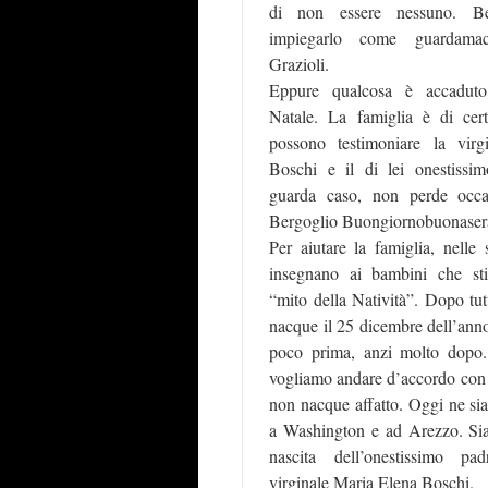
di non essere nessuno. Ber
impiegarlo come guardama
Grazioli.
Eppure qualcosa è accaduto
Natale. La famiglia è di cert
possono testimoniare la vir
Boschi e il di lei onestissi
guarda caso, non perde occa
Bergoglio Buongiornobuonaser
Per aiutare la famiglia, nelle 
insegnano ai bambini che st
“mito della Natività”. Dopo tu
nacque il 25 dicembre dell’ann
poco prima, anzi molto dopo
vogliamo andare d’accordo con l
non nacque affatto. Oggi ne sia
a Washington e ad Arezzo. Sia
nascita dell’onestissimo pa
virginale Maria Elena Boschi.