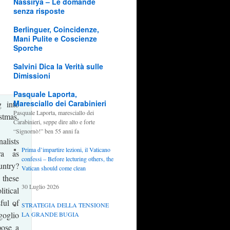
Nassirya – Le domande
senza risposte
Berlinguer, Coincidenze,
Mani Pulite e Coscienze
Sporche
Salvini Dica la Verità sulle
Dimissioni
Pasquale Laporta,
Maresciallo dei Carabinieri
g into
Pasquale Laporta, maresciallo dei
tmas,
Carabinieri, seppe dire alto e forte
“Signornò!” ben 55 anni fa
alists
Prima d’impartire lezioni, il Vaticano
ra as
confessi – Before lecturing others, the
untry?
Vatican should come clean
 these
30 Luglio 2026
itical
ful of
STRATEGIA DELLA TENSIONE
oglio
LA GRANDE BUGIA
pose a