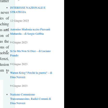
 father
INTERESSE NAZIONALE E
 never
STRATEGIA
les of
12 Giugno 2023
aching
ns and
Antonino Madonia uccise Piersanti
Mattarella – di Sergio Gebbia
ion of
as the
9 Giugno 2023
ons of
Si Sa Ma Non Si Dice – di Luciano
mobile
Prando
Renzi,
lusion
9 Giugno 2023
ism to
Warum Krieg? Perché la guerra? – di
Dina Nerozzi
9 Giugno 2023
Nazismo Comunismo
Transumanesimo, Radici Comuni di
Dina Nerozzi