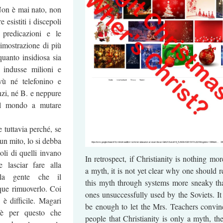
Non è mai nato, non
 esistiti i discepoli
 predicazioni e le
dimostrazione di più
quanto insidiosa sia
e indusse milioni e
vù né telefonino e
nzi, né B. e neppure
 il mondo a mutare
 tuttavia perché, se
 un mito, lo si debba
li di quelli invano
In retrospect, if Christianity is nothing mo
e lasciar fare alla
a myth, it is not yet clear why one should 
lla gente che il
this myth through systems more sneaky th
que rimuoverlo. Coi
ones unsuccessfully used by the Soviets. It
è difficile. Magari
be enough to let the Mrs. Teachers convin
 è per questo che
people that Christianity is only a myth, the