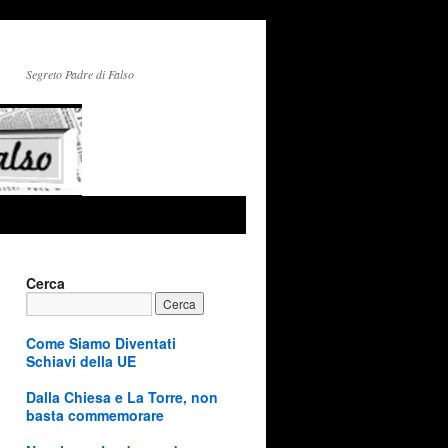
Segreto Padre di Falso
Cerca
Come Siamo Diventati
Schiavi della UE
Dalla Chiesa e La Torre, non
basta commemorare