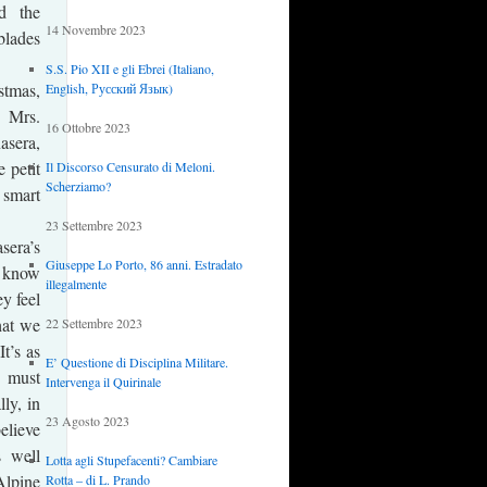
d the
14 Novembre 2023
blades
S.S. Pio XII e gli Ebrei (Italiano,
stmas,
English, Русский Язык)
 Mrs.
16 Ottobre 2023
sera,
 petit
Il Discorso Censurato di Meloni.
Scherziamo?
 smart
23 Settembre 2023
era’s
Giuseppe Lo Porto, 86 anni. Estradato
 know
illegalmente
ey feel
that we
22 Settembre 2023
It’s as
E’ Questione di Disciplina Militare.
 must
Intervenga il Quirinale
ly, in
23 Agosto 2023
elieve
s well
Lotta agli Stupefacenti? Cambiare
Alpine
Rotta – di L. Prando