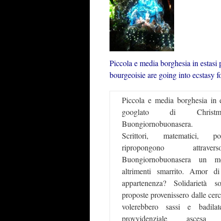
Piccola e media borghesia in estasi 
bourgeoisie are going into ecstasy f
Piccola e media borghesia in es
googlato di Christm
Buongiornobuonasera.
Scrittori, matematici, poli
ripropongono attrave
Buongiornobuonasera un mo
altrimenti smarrito. Amor d
appartenenza? Solidarietà s
proposte provenissero dalle cer
volerebbero sassi e badila
provvidenziale ascesa