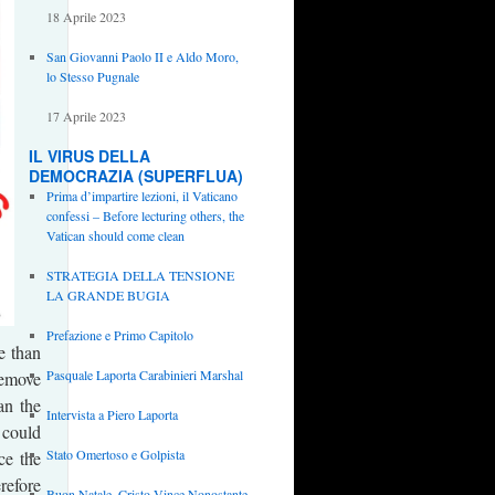
18 Aprile 2023
San Giovanni Paolo II e Aldo Moro,
lo Stesso Pugnale
17 Aprile 2023
IL VIRUS DELLA
DEMOCRAZIA (SUPERFLUA)
Prima d’impartire lezioni, il Vaticano
confessi – Before lecturing others, the
Vatican should come clean
STRATEGIA DELLA TENSIONE
LA GRANDE BUGIA
Prefazione e Primo Capitolo
re than
Pasquale Laporta Carabinieri Marshal
remove
an the
Intervista a Piero Laporta
 could
Stato Omertoso e Golpista
ce the
refore
Buon Natale, Cristo Vince Nonostante