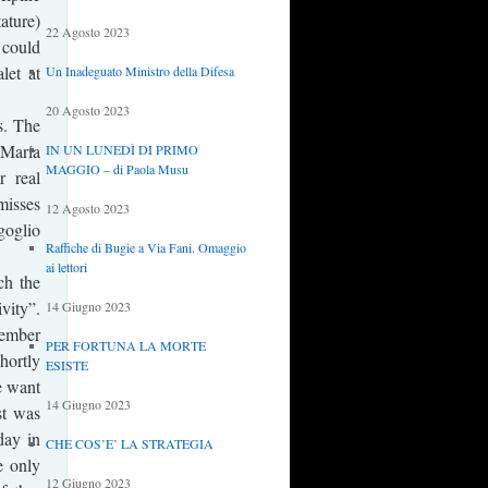
ature)
22 Agosto 2023
could
let at
Un Inadeguato Ministro della Difesa
20 Agosto 2023
s. The
l Maria
IN UN LUNEDÌ DI PRIMO
MAGGIO – di Paola Musu
r real
misses
12 Agosto 2023
oglio
Raffiche di Bugie a Via Fani. Omaggio
ai lettori
ch the
vity”.
14 Giugno 2023
cember
PER FORTUNA LA MORTE
hortly
ESISTE
we want
14 Giugno 2023
st was
day in
CHE COS’E’ LA STRATEGIA
e only
12 Giugno 2023