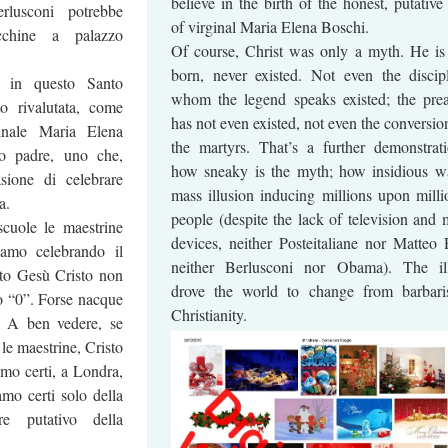
believe in the birth of the honest, putative
lusconi potrebbe
of virginal Maria Elena Boschi.
cchine a palazzo
Of course, Christ was only a myth. He is
born, never existed. Not even the discip
 in questo Santo
whom the legend speaks existed; the pre
o rivalutata, come
has not even existed, not even the conversio
ginale Maria Elena
the martyrs. That’s a further demonstrat
mo padre, uno che,
how sneaky is the myth; how insidious w
sione di celebrare
mass illusion inducing millions upon milli
a.
people (despite the lack of television and 
scuole le maestrine
devices, neither Posteitaliane nor Matteo 
iamo celebrando il
neither Berlusconi nor Obama). The il
tto Gesù Cristo non
drove the world to change from barbar
o “0”. Forse nacque
Christianity.
. A ben vedere, se
e maestrine, Cristo
mo certi, a Londra,
mo certi solo della
dre putativo della