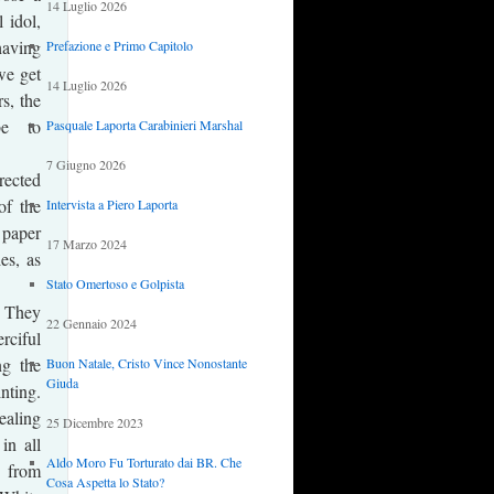
14 Luglio 2026
 idol,
having
Prefazione e Primo Capitolo
we get
14 Luglio 2026
s, the
be to
Pasquale Laporta Carabinieri Marshal
7 Giugno 2026
ected
of the
Intervista a Piero Laporta
 paper
17 Marzo 2024
es, as
Stato Omertoso e Golpista
. They
22 Gennaio 2024
rciful
ng the
Buon Natale, Cristo Vince Nonostante
Giuda
inting.
ealing
25 Dicembre 2023
in all
Aldo Moro Fu Torturato dai BR. Che
d from
Cosa Aspetta lo Stato?