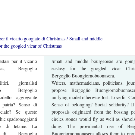
per il vicario googlato di Christmas / Small and middle
or the googled vicar of Christmas
tasi per il vicario
Small and middle bourgeoisie are goin
as, Bergoglio
ecstasy for the googled vicar Chris
Bergoglio Buongiornobuonasera.
tici, giornalisti
Writers, mathematicians, politicians, journ
rso Bergoglio
propose Bergoglio Buongiornobuonase
dello aggregante
unifying model otherwise lost. Love for Co
i patria? Senso di
Sense of belonging? Social solidarity? If
ociale? Se queste
proposals originated from the bossing pol
chie spadroneggianti
circles stones would fly as well as shovels
te di letame. La
dung. The providential rise of Berg
 di Bergoglio
Buongiornobuonasera allows them to pro