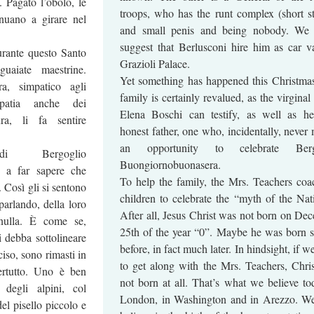
 Pagato l’obolo, le
troops, who has the runt complex (short st
nuano a girare nel
and small penis and being nobody. We 
suggest that Berlusconi hire him as car va
rante questo Santo
Grazioli Palace.
guaiate maestrine.
Yet something has happened this Christma
a, simpatico agli
family is certainly revalued, as the virgina
mpatia anche dei
Elena Boschi can testify, as well as he
ura, li fa sentire
honest father, one who, incidentally, never 
an opportunity to celebrate Berg
Bergoglio
Buongiornobuonasera.
 a far sapere che
To help the family, the Mrs. Teachers coa
 Così gli si sentono
children to celebrate the “myth of the Nati
parlando, della loro
After all, Jesus Christ was not born on De
nulla. È come se,
25th of the year “0”. Maybe he was born s
 debba sottolineare
before, in fact much later. In hindsight, if 
iso, sono rimasti in
to get along with the Mrs. Teachers, Chri
ertutto. Uno è ben
not born at all. That’s what we believe to
 degli alpini, col
London, in Washington and in Arezzo. W
el pisello piccolo e