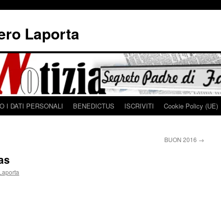
iero Laporta
 I DATI PERSONALI
BENEDICTUS
ISCRIVITI
Cookie Policy (UE)
BUON 2016
→
mas
Laporta