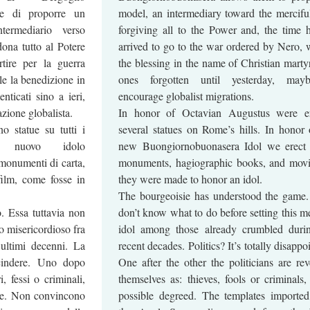
te di proporre un
model, an intermediary toward the merciful
termediario verso
forgiving all to the Power and, the time 
dona tutto al Potere
arrived to go to the war ordered by Nero, 
tire per la guerra
the blessing in the name of Christian martyr
le la benedizione in
ones forgotten until yesterday, may
nticati sino a ieri,
encourage globalist migrations.
zione globalista.
In honor of Octavian Augustus were er
 statue su tutti i
several statues on Rome’s hills. In honor 
 nuovo idolo
new Buongiornobuonasera Idol we erect
onumenti di carta,
monuments, hagiographic books, and movi
 film, come fosse in
they were made to honor an idol.
The bourgeoisie has understood the game
. Essa tuttavia non
don’t know what to do before setting this me
lo misericordioso fra
idol among those already crumbled duri
i ultimi decenni. La
recent decades. Politics? It’s totally disappo
scindere. Uno dopo
One after the other the politicians are rev
ri, fessi o criminali,
themselves as: thieves, fools or criminals, 
nze. Non convincono
possible degreed. The templates importe