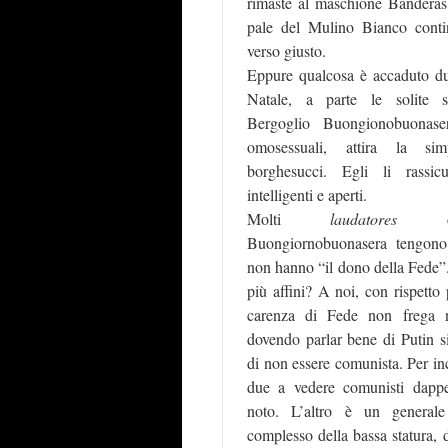
rimaste al maschione Banderas.
pale del Mulino Bianco conti
verso giusto.
Eppure qualcosa è accaduto du
Natale, a parte le solite s
Bergoglio Buongionobuonaser
omosessuali, attira la si
borghesucci. Egli li rassic
intelligenti e aperti.
Molti
laudatores
di 
Buongiornobuonasera tengono
non hanno “il dono della Fede”.
più affini? A noi, con rispetto 
carenza di Fede non frega 
dovendo parlar bene di Putin si
di non essere comunista. Per inc
due a vedere comunisti dapp
noto. L’altro è un generale
complesso della bassa statura, d