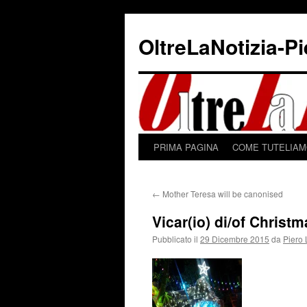
Vai
al
OltreLaNotizia-P
contenuto
PRIMA PAGINA
COME TUTELIAMO
←
Mother Teresa will be canonised
Vicar(io) di/of Christ
Pubblicato il
29 Dicembre 2015
da
Piero 