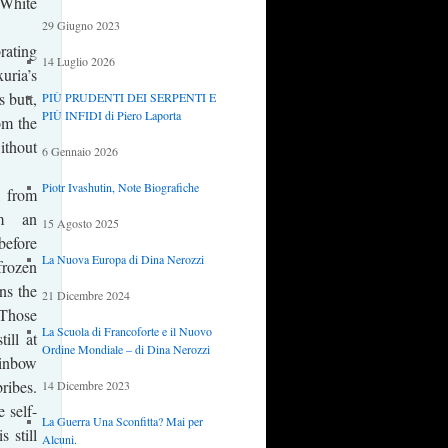
White
29 Giugno 2023
ating
14 Luglio 2026
ria’s
s butt,
PIÙ PRUDENTI DEI SERPENTI E
PIÙ INFIDI di Piero Laporta
om the
thout
6 Gennaio 2026
Piotr Ivashutin, Note Biografiche
, from
om an
15 Agosto 2025
before
La Nuova Europa di Dina Nerozzi
frozen
ns the
21 Dicembre 2024
 Those
La Scuola di Francoforte e il Nuovo
ill at
Ordine Mondiale – di Dina Nerozzi
inbow
ribes.
14 Dicembre 2023
e self-
La Guerra Una Sconfitta? Mai per
 still
Alcuni.