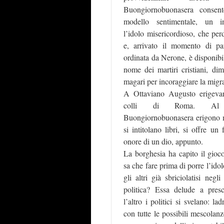
Buongiornobuonasera consen
modello sentimentale, un in
l’idolo misericordioso, che per
e, arrivato il momento di par
ordinata da Nerone, è disponibi
nome dei martiri cristiani, dime
magari per incoraggiare la migra
A Ottaviano Augusto erigevano
colli di Roma. Al
Buongiornobuonasera erigono m
si intitolano libri, si offre un
onore di un dio, appunto.
La borghesia ha capito il gioco
sa che fare prima di porre l’ido
gli altri già sbriciolatisi negl
politica? Essa delude a pre
l’altro i politici si svelano: lad
con tutte le possibili mescola