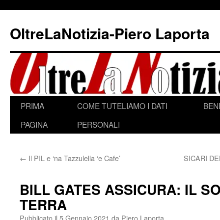
Vai
al
OltreLaNotizia-Piero Laporta
contenuto
PRIMA
COME TUTELIAMO I DATI
BEN
PAGINA
PERSONALI
←
Il PIL e ‘na Tazzulella ‘e Cafe’
SICARI D
BILL GATES ASSICURA: IL S
TERRA
Pubblicato il
5 Gennaio 2021
da
Piero Laporta