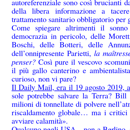
autoreferenziale sono così brucianti da
della libera informazione a tacere
trattamento sanitario obbligatorio per 
Come spiegare altrimenti il sonno 
democrazia in pericolo, delle Morett
Boschi, delle Botteri, delle Annunz
la maîtress
dell’onnipresente Parietti,
penser?
Così pure il vescovo scomun
il più gallo canterino e ambientalista
curioso, non vi pare?
Il Daily Mail, era il 19 agosto 2019, 
sole potrebbe salvare la Terra? Bill
milioni di tonnellate di polvere nell’a
riscaldamento globale… ma i critici
avviare calamità».
Qualcuno negli USA – non a Berlino,