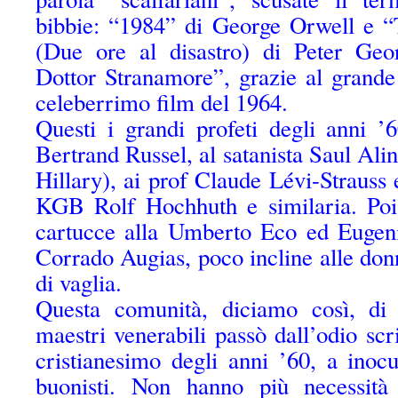
bibbie: “1984” di George Orwell e
(Due ore al disastro) di Peter Geor
Dottor Stranamore”, grazie al grand
celeberrimo film del 1964.
Questi i grandi profeti degli anni ’
Bertrand Russel, al satanista Saul Al
Hillary), ai prof Claude Lévi-Strauss
KGB Rolf Hochhuth e similaria. Poi
cartucce alla Umberto Eco ed Eugeni
Corrado Augias, poco incline alle donn
di vaglia.
Questa comunità, diciamo così, di i
maestri venerabili passò dall’odio scri
cristianesimo degli anni ’60, a inocu
buonisti. Non hanno più necessità 