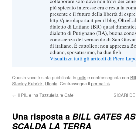
collaborare solo dove non trovi dei censo
più spiccato interesse era e resta la com
presente e il futuro della libertà di espr
http://pierolaporta.it per il blog OltreL
dialetto di Latiano (BR) quasi dimentic
dialetto di Putignano (BA), buona conos
conoscenza del vernacolo di San Giovan
di italiano. È cattolico; non apprezza B
odiano, sposatissimo, ha due figli.
Visualizza tutti gli articoli di Piero Lap
Questa voce è stata pubblicata in
polis
e contrassegnata con
Bil
Stanley Kubrick
,
Utopia
. Contrassegna il
permalink
.
←
Il PIL e ‘na Tazzulella ‘e Cafe’
SICARI D
Una risposta a
BILL GATES AS
SCALDA LA TERRA