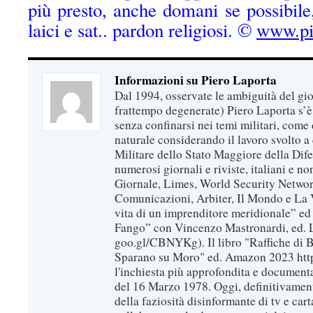
più presto, anche domani se possibile
laici e sat.. pardon religiosi. ©
www.pie
Informazioni su Piero Laporta
Dal 1994, osservate le ambiguità del gio
frattempo degenerate) Piero Laporta s’è
senza confinarsi nei temi militari, come 
naturale considerando il lavoro svolto a 
Militare dello Stato Maggiore della Dif
numerosi giornali e riviste, italiani e no
Giornale, Limes, World Security Network
Comunicazioni, Arbiter, Il Mondo e La Ve
vita di un imprenditore meridionale” ed
Fango” con Vincenzo Mastronardi, ed. L
goo.gl/CBNYKg). Il libro "Raffiche di B
Sparano su Moro" ed. Amazon 2023 https
l'inchiesta più approfondita e documenta
del 16 Marzo 1978. Oggi, definitivament
della faziosità disinformante di tv e car