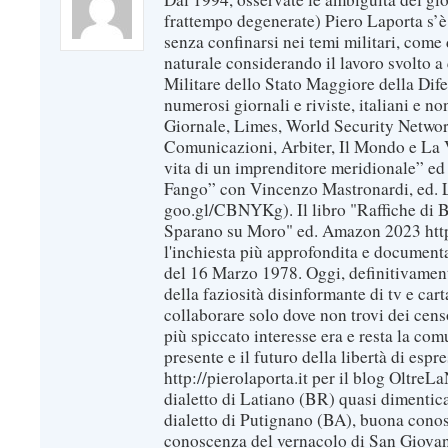
frattempo degenerate) Piero Laporta s’è
senza confinarsi nei temi militari, come 
naturale considerando il lavoro svolto a 
Militare dello Stato Maggiore della Dif
numerosi giornali e riviste, italiani e no
Giornale, Limes, World Security Network
Comunicazioni, Arbiter, Il Mondo e La Ve
vita di un imprenditore meridionale” ed
Fango” con Vincenzo Mastronardi, ed. L
goo.gl/CBNYKg). Il libro "Raffiche di B
Sparano su Moro" ed. Amazon 2023 https
l'inchiesta più approfondita e documenta
del 16 Marzo 1978. Oggi, definitivament
della faziosità disinformante di tv e car
collaborare solo dove non trovi dei censo
più spiccato interesse era e resta la com
presente e il futuro della libertà di espr
http://pierolaporta.it per il blog OltreL
dialetto di Latiano (BR) quasi dimentic
dialetto di Putignano (BA), buona conos
conoscenza del vernacolo di San Giovan