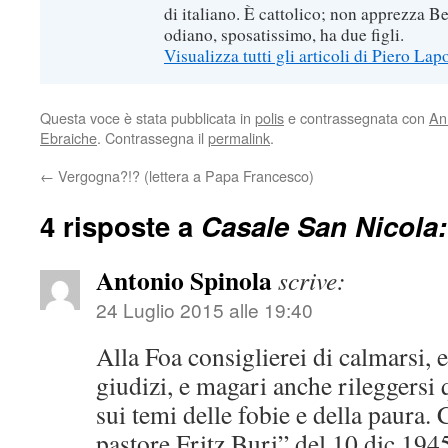
di italiano. È cattolico; non apprezza B
odiano, sposatissimo, ha due figli.
Visualizza tutti gli articoli di Piero Lap
Questa voce è stata pubblicata in
polis
e contrassegnata con
An
Ebraiche
. Contrassegna il
permalink
.
←
Vergogna?!? (lettera a Papa Francesco)
4 risposte a
Casale San Nicola:
Antonio Spinola
scrive:
24 Luglio 2015 alle 19:40
Alla Foa consiglierei di calmarsi, 
giudizi, e magari anche rileggersi
sui temi delle fobie e della paura. 
pastore Fritz Buri” del 10 dic 194