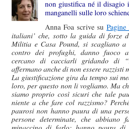
non giustifica né il disagio i
manganelli sulle loro schien
Anna Foa scrive su
Pagine
italiani’ che, sotto la guida di forze
Militia e Casa Pound, si scagliano 
contro dei profughi, danno fuoco al
cercano di cacciarli gridando di “
affermano anche di non essere razzisti m
La giustificazione gira da tempo sui m
loro, per questo non li vogliamo. Ma c
siamo proprio così sicuri che tale p
niente a che fare col razzismo? Perché
paurosi non hanno paura di una pers
persone determinate, che abbiano f
minaccino di farlo; hanno paura di