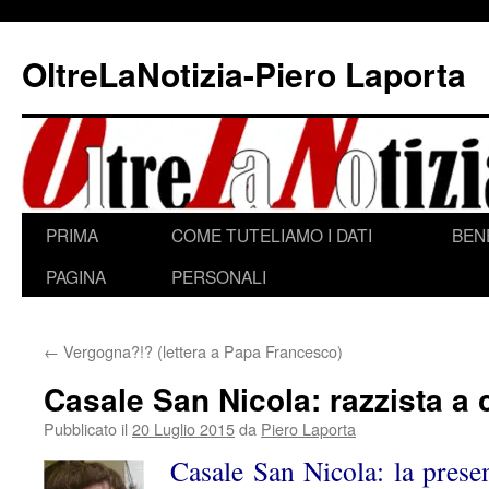
Vai
al
OltreLaNotizia-Piero Laporta
contenuto
PRIMA
COME TUTELIAMO I DATI
BEN
PAGINA
PERSONALI
←
Vergogna?!? (lettera a Papa Francesco)
Casale San Nicola: razzista a 
Pubblicato il
20 Luglio 2015
da
Piero Laporta
Casale San Nicola: la prese