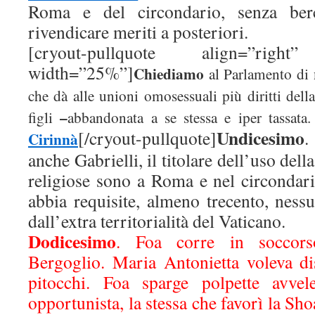
Roma e del circondario, senza ber
rivendicare meriti a posteriori.
[cryout-pullquote align=”right” 
width=”25%”]
Chiediamo
al Parlamento di
che dà alle unioni omosessuali più diritti dell
–
figli
abbandonata a se stessa e iper tassata
Undicesimo
[/cryout-pullquote]
.
Cirinnà
anche Gabrielli, il titolare dell’uso dell
religiose sono a Roma e nel circondari
abbia requisite, almeno trecento, nessu
dall’extra territorialità del Vaticano.
Dodicesimo
. Foa corre in soccorso
Bergoglio. Maria Antonietta voleva dis
pitocchi. Foa sparge polpette avvel
opportunista, la stessa che favorì la Sho