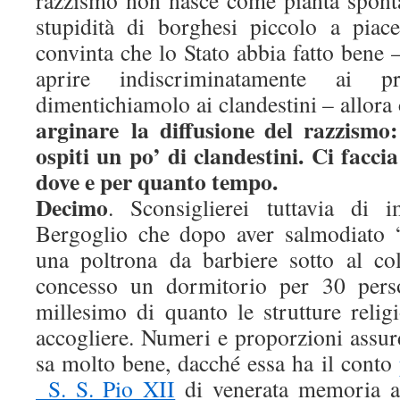
razzismo non nasce come pianta spont
stupidità di borghesi piccolo a piac
convinta che lo Stato abbia fatto bene
aprire indiscriminatamente ai
dimentichiamolo ai clandestini – allora
arginare la diffusione del razzismo
ospiti un po’ di clandestini. Ci facci
dove e per quanto tempo.
Decimo
. Sconsiglierei tuttavia di i
Bergoglio che dopo aver salmodiato 
una poltrona da barbiere sotto al co
concesso un dormitorio per 30 pers
millesimo di quanto le strutture rel
accogliere. Numeri e proporzioni assur
sa molto bene, dacché essa ha il conto
S. S. Pio XII
di venerata memoria ac