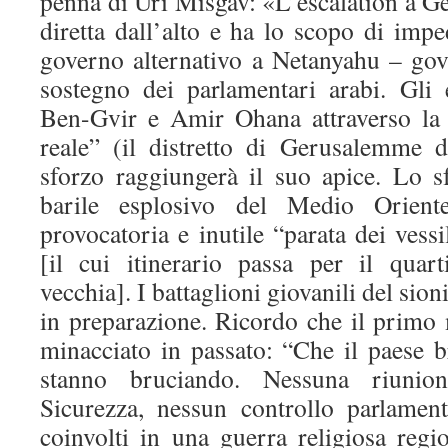
penna di Uri Misgav: «L’escalation a G
diretta dall’alto e ha lo scopo di imp
governo alternativo a Netanyahu – gov
sostegno dei parlamentari arabi. Gli
Ben-Gvir e Amir Ohana attraverso la 
reale” (il distretto di Gerusalemme 
sforzo raggiungerà il suo apice. Lo s
barile esplosivo del Medio Orient
provocatoria e inutile “parata dei vess
[il cui itinerario passa per il quart
vecchia]. I battaglioni giovanili del sio
in preparazione. Ricordo che il primo 
minacciato in passato: “Che il paese b
stanno bruciando. Nessuna riunio
Sicurezza, nessun controllo parlamen
coinvolti in una guerra religiosa regi