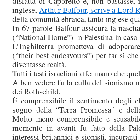
disfatta di Caporetto e, non bastasse, i
inglese,
Arthur Balfour, scrive a Lord 
della comunità ebraica, tanto inglese q
In 67 parole Balfour assicura la nascit
(“National Home”) in Palestina in caso d
L’Inghilterra prometteva di adoperar
(“their best endeavours”) per far sì c
diventasse realtà.
Tutti i testi israeliani affermano che quel
A ben vedere fu la culla del sionismo 
dei Rothschild.
È comprensibile il sentimento degli eb
sogno della “Terra Promessa” e della
Molto meno comprensibile e scusabil
momento in avanti fu fatto della Pal
interessi britannici e sionisti, incuran