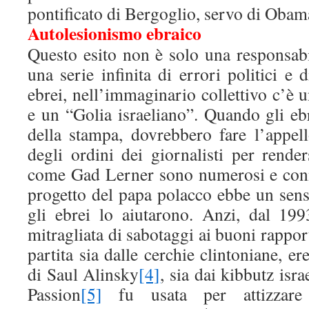
pontificato di Bergoglio, servo di Obama
Autolesionismo ebraico
Questo esito non è solo una responsabil
una serie infinita di errori politici e
ebrei, nell’immaginario collettivo c’è 
e un “Golia israeliano”. Quando gli ebr
della stampa, dovrebbero fare l’appell
degli ordini dei giornalisti per render
come Gad Lerner sono numerosi e conne
progetto del papa polacco ebbe un senso
gli ebrei lo aiutarono. Anzi, dal 19
mitragliata di sabotaggi ai buoni rapporti
partita sia dalle cerchie clintoniane, er
di Saul Alinsky
[4]
, sia dai kibbutz isra
Passion
[5]
fu usata per attizzare 