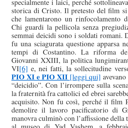
specialmente i laici, perché sottolineava 
storica di Cristo. Il pretesto del film si
che lamentarono un rinfocolamento de
Chi guardi la pellicola senza pregiudi
semmai deicidi sono i soldati romani. D
fu una sciagurata questione apparsa nei 
tempi di Costantino. La riforma de
Giovanni XXIII, la politica lungimiran
VI
[6]
e, nei fatti, la sollecitudine ver
PIO XI e PIO XII
[leggi qui]
avevano c
“deicidio”. Con l’irrompere sulla scen
la fraternità fra cattolici ed ebrei sareb
acquisito. Non fu così, perché il film 
demolire il lavoro pacificatorio di 
manovra culminò con l’affissione della 
al museo di Yad Vashem, a febbrai