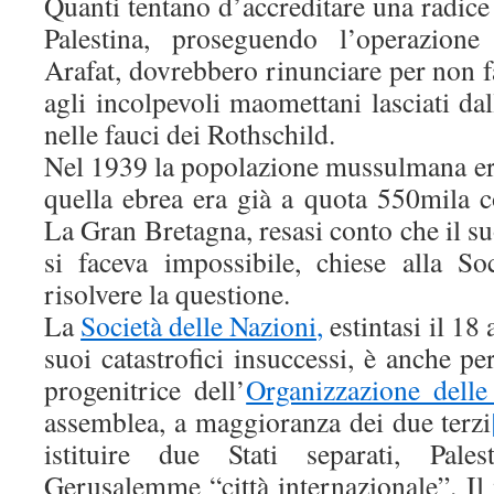
Quanti tentano d’accreditare una radi
Palestina, proseguendo l’operazione
Arafat, dovrebbero rinunciare per non 
agli incolpevoli maomettani lasciati 
nelle fauci dei Rothschild.
Nel 1939 la popolazione mussulmana era
quella ebrea era già a quota 550mila c
La Gran Bretagna, resasi conto che il 
si faceva impossibile, chiese alla So
risolvere la questione.
La
Società delle Nazioni,
estintasi il 18
suoi catastrofici insuccessi, è anche pe
progenitrice dell’
Organizzazione delle
assemblea, a maggioranza dei due terzi
istituire due Stati separati, Pale
Gerusalemme “città internazionale”. Il