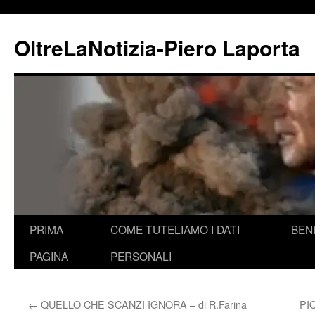
Vai
al
OltreLaNotizia-Piero Laporta
contenuto
PRIMA
COME TUTELIAMO I DATI
BEN
PAGINA
PERSONALI
←
QUELLO CHE SCANZI IGNORA – di R.Farina
PI