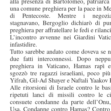
alla presenza di Bartolomeo, patriarca
una comune preghiera per la pace in Me
di Pentecoste. Mentre i negoziati
stagnavano, Bergoglio dichiarò di pun
preghiera per affratellare le fedi e rilanc
L’incontro avvenne nei Giardini Vati
infastidire.
Tutto sarebbe andato come doveva se no
due fatti interconnessi. Dopo neppu
preghiera in Vaticano, Hamas rapì e
sgozzò tre ragazzi israeliani, poco pi
Yifrah, Gil-Ad Shayer e Naftali Yaakov 
Alle ritorsioni di Israele contro le b
ripetuti lanci di missili contro le ci
consuete condanne da parte dell’Onu,
Usa. Condanne contro Hamas? Contro I