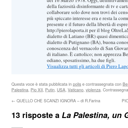
del 16 Marzo 1978. Oggi, definitivament
della faziosità disinformante di tv e car
collaborare solo dove non trovi dei censo
più spiccato interesse era e resta la com
presente e il futuro della libertà di espr
http://pierolaporta.it per il blog OltreL
dialetto di Latiano (BR) quasi dimentic
dialetto di Putignano (BA), buona conos
conoscenza del vernacolo di San Giovan
di italiano. È cattolico; non apprezza B
odiano, sposatissimo, ha due figli.
Visualizza tutti gli articoli di Piero Lap
Questa voce è stata pubblicata in
polis
e contrassegnata con
Be
Palestina
,
Pio XII
,
Putin
,
USA
,
Vaticano
,
violenza
. Contrassegna
←
QUELLO CHE SCANZI IGNORA – di R.Farina
PI
13 risposte a
La Palestina, un 