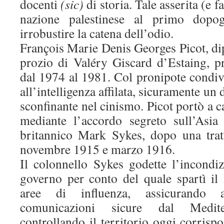
docenti
(sic)
di storia. Tale asserita (e f
nazione palestinese al primo dopog
irrobustire la catena dell’odio.
François Marie Denis Georges Picot, di
prozio di Valéry Giscard d’Estaing, pr
dal 1974 al 1981. Col pronipote condivi
all’intelligenza affilata, sicuramente u
sconfinante nel cinismo. Picot portò a c
mediante l’accordo segreto sull’Asia
britannico Mark Sykes, dopo una tratt
novembre 1915 e marzo 1916.
Il colonnello Sykes godette l’incondiz
governo per conto del quale spartì i
aree di influenza, assicurando 
comunicazioni sicure dal Medite
controllando il territorio oggi corris