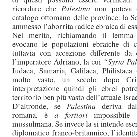
ricordare che
Palestina
non poteva e
catalogo ottomano delle province: la S
ammesso l’aborrita radice ebraica di ess
Nel merito, richiamando il lemma
evocano le popolazioni ebraiche di c
tuttavia con accezione differente da
l’imperatore Adriano, la cui
“Syria Pal
Iudaea, Samaria, Galilaea, Philistaea 
molto vasto, un secolo dopo Cri
interpretazione quindi gli ebrei pot
territorio ben più vasto dell’attuale Israe
D’altronde, se
Palestina
deriva dall
romana, è
a fortiori
impossibile s
mussulmana. Se invece la si intende esc
diplomatico franco-britannico, l’identit