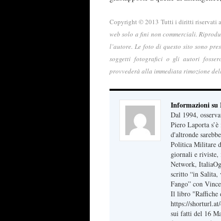
Copyright © 2013 Tutti i diritti riservati
web solo a fini non commerciali. Riprodu
l’autore. Le foto di questo sito sono pre
soggetti fotografici o gli autori fosse
provvederà alla immediata rimozione del
Informazioni su
Dal 1994, osserva
Piero Laporta s’è 
d'altronde sarebbe
Politica Militare
giornali e riviste
Network, ItaliaOg
scritto “in Salita
Fango” con Vince
Il libro "Raffich
https://shorturl.a
sui fatti del 16 M