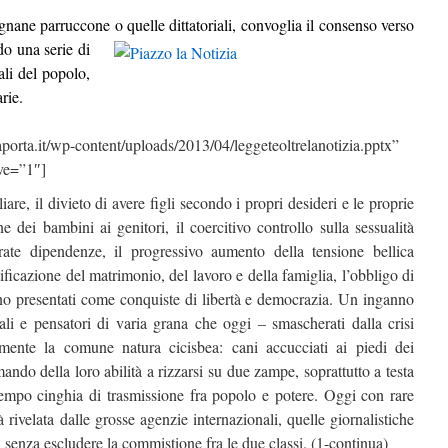
nane parruccone o quelle dittatoriali, convoglia il
consenso verso
do una serie di
rali del popolo,
rie.
a.it/wp-content/uploads/2013/04/leggeteoltrelanotizia.pptx”
ve=”1″]
re, il divieto di avere figli secondo i propri desideri e le proprie
ne dei bambini ai genitori, il coercitivo controllo sulla sessualità
arate dipendenze, il progressivo aumento della tensione bellica
ificazione del matrimonio, del lavoro e della famiglia, l’obbligo di
ono presentati come conquiste di libertà e democrazia. Un inganno
uali e pensatori di varia grana che oggi – smascherati dalla crisi
mente la comune natura cicisbea: cani accucciati ai piedi dei
ando della loro abilità a rizzarsi su due zampe, soprattutto a testa
 tempo cinghia di trasmissione fra popolo e potere. Oggi con rare
tà rivelata dalle grosse agenzie internazionali, quelle giornalistiche
, senza escludere la commistione fra le due classi. (1-continua)