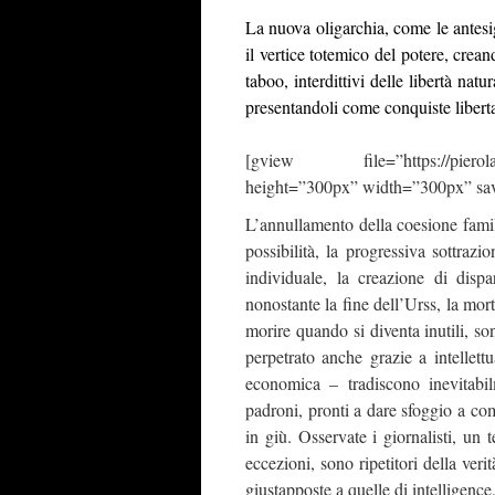
La nuova oligarchia, come le antesig
il vertice totemico del potere, crean
taboo, interdittivi delle libertà natu
presentandoli come conquiste liberta
[gview file=”https://pierolaport
height=”300px” width=”300px” sa
L’annullamento della coesione familia
possibilità, la progressiva sottrazio
individuale, la creazione di disp
nonostante la fine dell’Urss, la mort
morire quando si diventa inutili, s
perpetrato anche grazie a intellett
economica – tradiscono inevitabil
padroni, pronti a dare sfoggio a com
in giù. Osservate i giornalisti, un
eccezioni, sono ripetitori della veri
giustapposte a quelle di intelligence