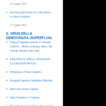
18 Aprile 2023
San Giovanni Paolo II e Aldo Moro,
lo Stesso Pugnale
17 Aprile 2023
IL VIRUS DELLA
DEMOCRAZIA (SUPERFLUA)
Prima d’impartire lezioni, il Vaticano
confessi – Before lecturing others, the
Vatican should come clean
STRATEGIA DELLA TENSIONE
LA GRANDE BUGIA
Prefazione e Primo Capitolo
Pasquale Laporta Carabinieri Marshal
Intervista a Piero Laporta
Stato Omertoso e Golpista
Buon Natale, Cristo Vince Nonostante