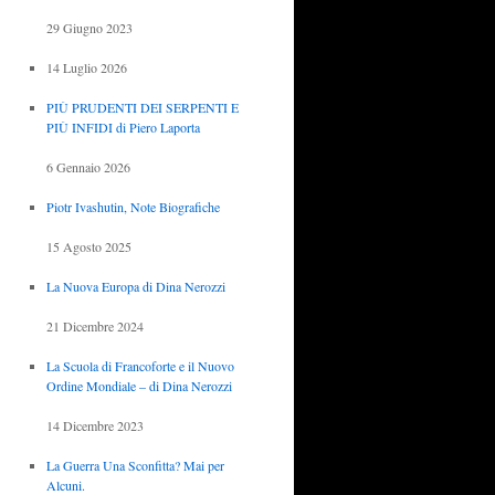
29 Giugno 2023
14 Luglio 2026
PIÙ PRUDENTI DEI SERPENTI E
PIÙ INFIDI di Piero Laporta
6 Gennaio 2026
Piotr Ivashutin, Note Biografiche
15 Agosto 2025
La Nuova Europa di Dina Nerozzi
21 Dicembre 2024
La Scuola di Francoforte e il Nuovo
Ordine Mondiale – di Dina Nerozzi
14 Dicembre 2023
La Guerra Una Sconfitta? Mai per
Alcuni.