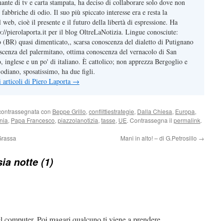
mante di tv e carta stampata, ha deciso di collaborare solo dove non
 fabbriche di odio. Il suo più spiccato interesse era e resta la
web, cioè il presente e il futuro della libertà di espressione. Ha
tp://pierolaporta.it per il blog OltreLaNotizia. Lingue conosciute:
o (BR) quasi dimenticato,, scarsa conoscenza del dialetto di Putignano
cenza del palermitano, ottima conoscenza del vernacolo di San
 inglese e un po' di italiano. È cattolico; non apprezza Bergoglio e
odiano, sposatissimo, ha due figli.
li articoli di Piero Laporta
→
contrassegnata con
Beppe Grillo
,
conflittiestrategie
,
Dalla Chiesa
,
Europa
,
nia
,
Papa Francesco
,
piazzolanotizia
,
tasse
,
UE
. Contrassegna il
permalink
.
Grassa
Mani in alto! – di G.Petrosillo
→
ia notte (1)
nel computer. Poi magari qualcuno ti viene a prendere…