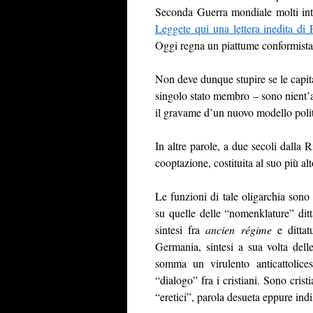
Seconda Guerra mondiale molti intell
Leggete qui una lettera inedita di
Oggi regna un piattume conformista, 
Non deve dunque stupire se le capita
singolo stato membro – sono nient’al
il gravame d’un nuovo modello politi
In altre parole, a due secoli dalla 
cooptazione, costituita al suo più alt
Le funzioni di tale oligarchia sono 
su quelle delle “nomenklature” ditta
sintesi fra
ancien régime
e dittat
Germania, sintesi a sua volta delle 
somma un virulento anticattolicesi
“dialogo” fra i cristiani. Sono cris
“eretici”, parola desueta eppure ind