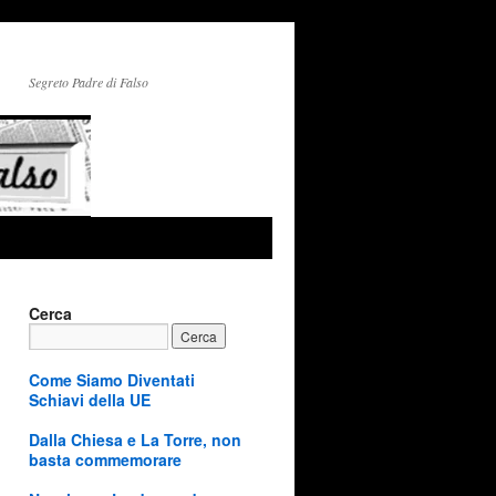
Segreto Padre di Falso
Cerca
Come Siamo Diventati
Schiavi della UE
Dalla Chiesa e La Torre, non
basta commemorare