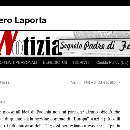
iero Laporta
 I DATI PERSONALI
BENEDICTUS
ISCRIVITI
Cookie Policy (UE)
Grassa
Mani in alto! – di G.Petrosillo
→
)
orta
e
mosse all’idea di Padania non mi pare che alcuno obiettò che
tta di quanto sia la nozione corrente di “Europa”.
Anzi, i più ostili
ono i più entusiasti della Ue; essi non esitano a evocare la “patria