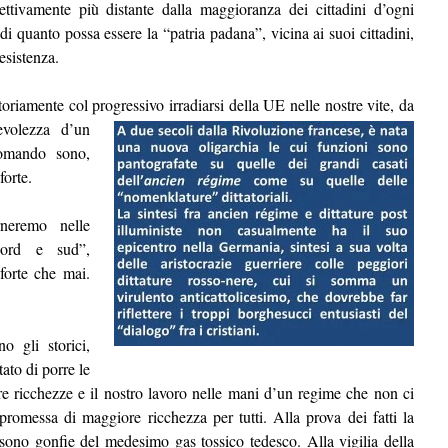
ttivamente più distante dalla maggioranza dei cittadini d’ogni
i quanto possa essere la “patria padana”, vicina ai suoi cittadini,
 esistenza.
oriamente col progressivo irradiarsi della UE nelle
nostre vite, da
pevolezza d’un
omando sono,
forte.
neremo nelle
nord e sud”,
forte che mai.
o gli storici,
ato di porre le
stre ricchezze e il nostro lavoro nelle mani d’un regime che non ci
promessa di maggiore ricchezza per tutti. Alla prova dei fatti la
a sono gonfie del medesimo gas tossico tedesco. Alla vigilia della