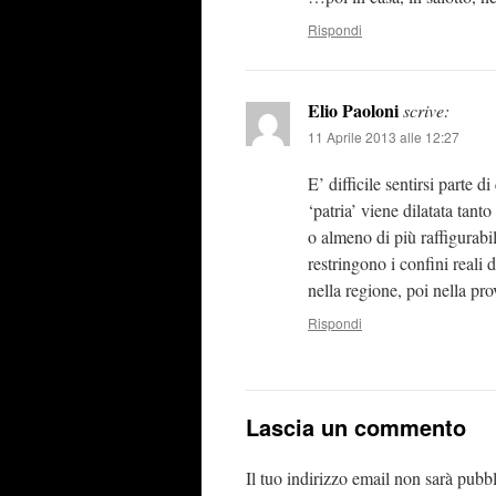
Rispondi
Elio Paoloni
scrive:
11 Aprile 2013 alle 12:27
E’ difficile sentirsi parte 
‘patria’ viene dilatata tant
o almeno di più raffigurabil
restringono i confini reali d
nella regione, poi nella pr
Rispondi
Lascia un commento
Il tuo indirizzo email non sarà pubbl