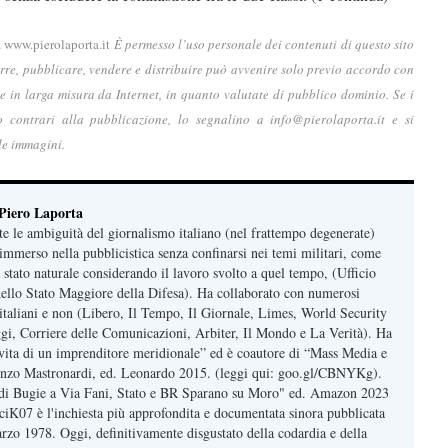
 a www.pierolaporta.it
È permesso l’uso personale dei contenuti di questo sito
rre, pubblicare, vendere e distribuire può avvenire solo previo accordo con
se in larga misura da Internet, in quanto valutate di pubblico dominio. Se i
ro contrari alla pubblicazione, lo segnalino a info@pierolaporta.it e si
le immagini.
 Piero Laporta
te le ambiguità del giornalismo italiano (nel frattempo degenerate)
immerso nella pubblicistica senza confinarsi nei temi militari, come
 stato naturale considerando il lavoro svolto a quel tempo, (Ufficio
 dello Stato Maggiore della Difesa). Ha collaborato con numerosi
, italiani e non (Libero, Il Tempo, Il Giornale, Limes, World Security
gi, Corriere delle Comunicazioni, Arbiter, Il Mondo e La Verità). Ha
, vita di un imprenditore meridionale” ed è coautore di “Mass Media e
nzo Mastronardi, ed. Leonardo 2015. (leggi qui: goo.gl/CBNYKg).
e di Bugie a Via Fani, Stato e BR Sparano su Moro" ed. Amazon 2023
t/ciK07 è l'inchiesta più approfondita e documentata sinora pubblicata
arzo 1978. Oggi, definitivamente disgustato della codardia e della