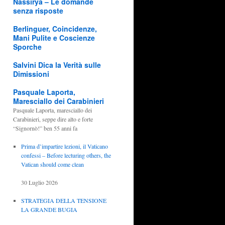
Nassirya – Le domande
senza risposte
Berlinguer, Coincidenze,
Mani Pulite e Coscienze
Sporche
Salvini Dica la Verità sulle
Dimissioni
Pasquale Laporta,
Maresciallo dei Carabinieri
Pasquale Laporta, maresciallo dei
Carabinieri, seppe dire alto e forte
“Signornò!” ben 55 anni fa
Prima d’impartire lezioni, il Vaticano
confessi – Before lecturing others, the
Vatican should come clean
30 Luglio 2026
STRATEGIA DELLA TENSIONE
LA GRANDE BUGIA