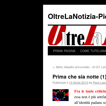
Vai
al
OltreLaNotizia-P
contenuto
PRIMA PAGINA
COME TUTELIAMO
←
Marò, disastro annunciato – di G.F. La
Prima che sia notte (1
Pubblicato il
10 Aprile 2013
da
Piero Lap
Fra le tante critich
essa non è più artefa
all’identità padana s