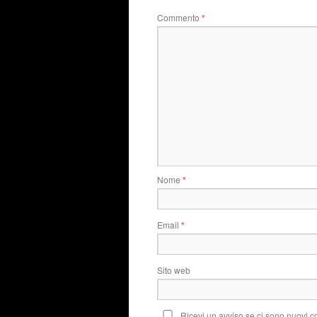
Commento
*
Nome
*
Email
*
Sito web
Ricevi un avviso se ci sono nuovi