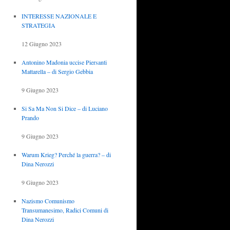
INTERESSE NAZIONALE E
STRATEGIA
12 Giugno 2023
Antonino Madonia uccise Piersanti
Mattarella – di Sergio Gebbia
9 Giugno 2023
Si Sa Ma Non Si Dice – di Luciano
Prando
9 Giugno 2023
Warum Krieg? Perché la guerra? – di
Dina Nerozzi
9 Giugno 2023
Nazismo Comunismo
Transumanesimo, Radici Comuni di
Dina Nerozzi