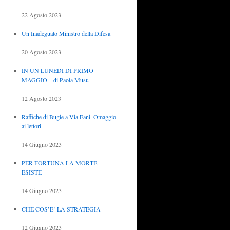
22 Agosto 2023
Un Inadeguato Ministro della Difesa
20 Agosto 2023
IN UN LUNEDÌ DI PRIMO
MAGGIO – di Paola Musu
12 Agosto 2023
Raffiche di Bugie a Via Fani. Omaggio
ai lettori
14 Giugno 2023
PER FORTUNA LA MORTE
ESISTE
14 Giugno 2023
CHE COS’E’ LA STRATEGIA
12 Giugno 2023