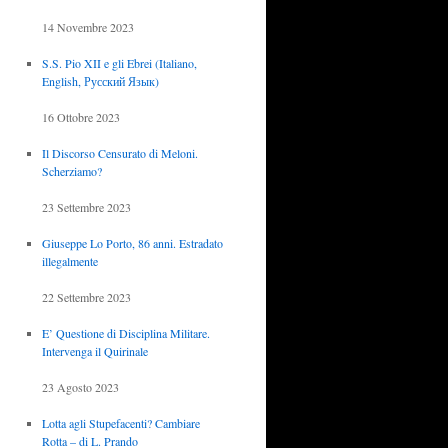
14 Novembre 2023
S.S. Pio XII e gli Ebrei (Italiano,
English, Русский Язык)
16 Ottobre 2023
Il Discorso Censurato di Meloni.
Scherziamo?
23 Settembre 2023
Giuseppe Lo Porto, 86 anni. Estradato
illegalmente
22 Settembre 2023
E’ Questione di Disciplina Militare.
Intervenga il Quirinale
23 Agosto 2023
Lotta agli Stupefacenti? Cambiare
Rotta – di L. Prando