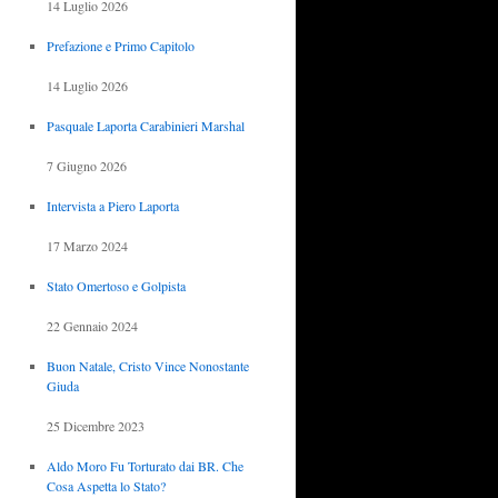
14 Luglio 2026
Prefazione e Primo Capitolo
14 Luglio 2026
Pasquale Laporta Carabinieri Marshal
7 Giugno 2026
Intervista a Piero Laporta
17 Marzo 2024
Stato Omertoso e Golpista
22 Gennaio 2024
Buon Natale, Cristo Vince Nonostante
Giuda
25 Dicembre 2023
Aldo Moro Fu Torturato dai BR. Che
Cosa Aspetta lo Stato?