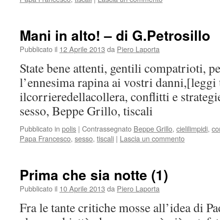
Mani in alto! – di G.Petrosillo
Pubblicato il
12 Aprile 2013
da
Piero Laporta
State bene attenti, gentili compatrioti, p
l’ennesima rapina ai vostri danni,[leggi t
ilcorrieredellacollera, conflitti e strate
sesso, Beppe Grillo, tiscali
Pubblicato in
polis
|
Contrassegnato
Beppe Grillo
,
cielilimpidi
,
con
Papa Francesco
,
sesso
,
tiscali
|
Lascia un commento
Prima che sia notte (1)
Pubblicato il
10 Aprile 2013
da
Piero Laporta
Fra le tante critiche mosse all’idea di 