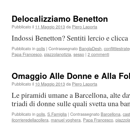
Delocalizziamo Benetton
Pubblicato il
11 Maggio 2013
da
Piero Laporta
Indossi Benetton? Sentiti lercio e clicca
Pubblicato in
polis
|
Contrassegnato
BanglaDesh
,
conflittiestrat
Papa Francesco
,
piazzolanotizia
,
sesso
|
2 commenti
Omaggio Alle Donne e Alla Fol
Pubblicato il
10 Maggio 2013
da
Piero Laporta
Le piramidi umane a Barcellona, alte d
triadi di donne sulle quali svetta una b
Pubblicato in
polis
,
S.Famiglia
|
Contrassegnato
Barcellona
,
cast
ilcorrieredellacollera
,
manuel voghera
,
Papa Francesco
,
piazzola