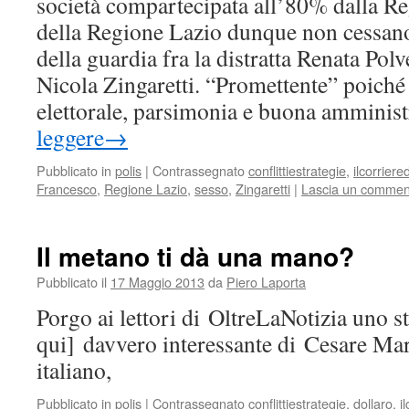
società compartecipata all’80% dalla Re
della Regione Lazio dunque non cessano
della guardia fra la distratta Renata Polv
Nicola Zingaretti. “Promettente” poich
elettorale, parsimonia e buona amminis
leggere
→
Pubblicato in
polis
|
Contrassegnato
conflittiestrategie
,
ilcorriere
Francesco
,
Regione Lazio
,
sesso
,
Zingaretti
|
Lascia un commen
Il metano ti dà una mano?
Pubblicato il
17 Maggio 2013
da
Piero Laporta
Porgo ai lettori di OltreLaNotizia uno 
qui] davvero interessante di Cesare Mar
italiano,
Pubblicato in
polis
|
Contrassegnato
conflittiestrategie
,
dollaro
,
i