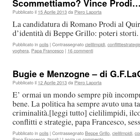
Scommettiamo? Vince Prodi
Pubblicato il
15 Aprile 2013
da
Piero Laporta
La candidatura di Romano Prodi al Quiri
d’identità di Beppe Grillo: poteri storti
Pubblicato in
polis
|
Contrassegnato
cielilimpidi
,
conflittiestrategi
voghera
,
Papa Francesco
|
16 commenti
Bugie e Menzogne – di G.F.La
Pubblicato il
12 Aprile 2013
da
Piero Laporta
E’ ormai un mondo sempre più incompre
bene. La politica ha sempre avuto una t
criminalità.[leggi tutto] cielilimpidi, ilc
conflitti e strategie, papa Francesco, se
Pubblicato in
polis
|
Contrassegnato
Beppe Grillo
,
cielilimpidi
,
con
Papa Francesco
,
tiscali
|
Lascia un commento