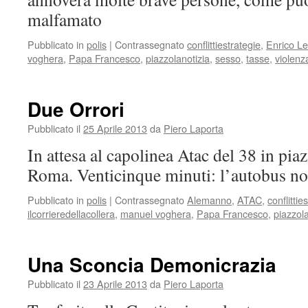
malfamato
Pubblicato in
polis
|
Contrassegnato
conflittiestrategie
,
Enrico Le
voghera
,
Papa Francesco
,
piazzolanotizia
,
sesso
,
tasse
,
violenz
Due Orrori
Pubblicato il
25 Aprile 2013
da
Piero Laporta
In attesa al capolinea Atac del 38 in pi
Roma. Venticinque minuti: l’autobus no
Pubblicato in
polis
|
Contrassegnato
Alemanno
,
ATAC
,
conflittie
ilcorrieredellacollera
,
manuel voghera
,
Papa Francesco
,
piazzola
Una Sconcia Demonicrazia
Pubblicato il
23 Aprile 2013
da
Piero Laporta