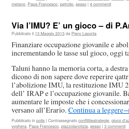
metano
,
Papa Francesco
,
petrolio
,
sesso
|
4 commenti
Via l’IMU? E’ un gioco – di P.
Pubblicato il
13 Maggio 2013
da
Piero Laporta
Finanziare occupazione giovanile e abo
incrementando le tasse sul gioco, oggi 
Taluni hanno la memoria corta, a destra 
dicono di non sapere dove reperire qattri
l’abolizione IMU, la restituzione IMU 
dell’ IRAP e l’occupazione giovanile. Ba
aumentare le imposte che i concessionar
versano all’Erario.
Continua a leggere
Pubblicato in
polis
|
Contrassegnato
conflittiestrategie
,
gioco d'a
voghera
,
Papa Francesco
,
piazzolanotizia
,
sesso
|
3 commenti