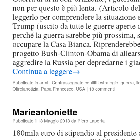
non per questo è più lenta. (Articolo del
leggerlo per comprendere la situazione 
Trump (uscito da tutte le guerre aperte 
perché la guerra sarebbe più prossima, 
occupare la Casa Bianca. Riprenderebbe i
progetto Bush-Clinton-Obama di allearsi
aggredire la Russia per depredarne i gia
Continua a leggere
→
Pubblicato in
armi
|
Contrassegnato
conflittiestrategie
,
guerra
,
il
Oltrelanotizia
,
Papa Francesco
,
USA
|
18 commenti
Marieantoniette
Pubblicato il
18 Maggio 2013
da
Piero Laporta
180mila euro di stipendio al presidente