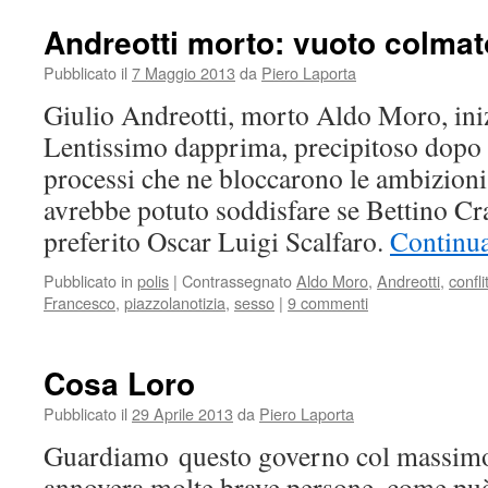
Andreotti morto: vuoto colma
Pubblicato il
7 Maggio 2013
da
Piero Laporta
Giulio Andreotti, morto Aldo Moro, iniz
Lentissimo dapprima, precipitoso dopo i
processi che ne bloccarono le ambizioni 
avrebbe potuto soddisfare se Bettino Cr
preferito Oscar Luigi Scalfaro.
Continua
Pubblicato in
polis
|
Contrassegnato
Aldo Moro
,
Andreotti
,
confli
Francesco
,
piazzolanotizia
,
sesso
|
9 commenti
Cosa Loro
Pubblicato il
29 Aprile 2013
da
Piero Laporta
Guardiamo questo governo col massimo
annovera molte brave persone, come può