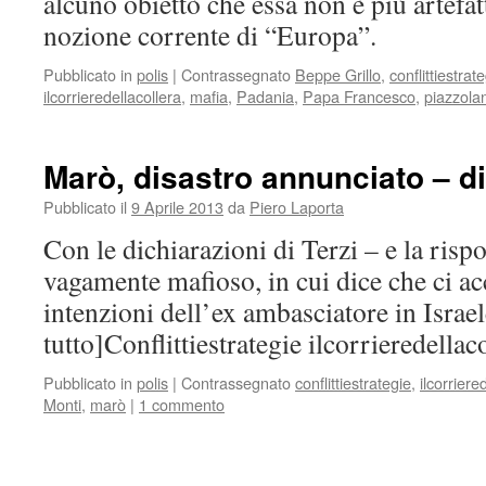
alcuno obiettò che essa non è più artefat
nozione corrente di “Europa”.
Pubblicato in
polis
|
Contrassegnato
Beppe Grillo
,
conflittiestrat
ilcorrieredellacollera
,
mafia
,
Padania
,
Papa Francesco
,
piazzolan
Marò, disastro annunciato – d
Pubblicato il
9 Aprile 2013
da
Piero Laporta
Con le dichiarazioni di Terzi – e la rispo
vagamente mafioso, in cui dice che ci a
intenzioni dell’ex ambasciatore in Israel
tutto]Conflittiestrategie ilcorrieredell
Pubblicato in
polis
|
Contrassegnato
conflittiestrategie
,
ilcorriere
Monti
,
marò
|
1 commento