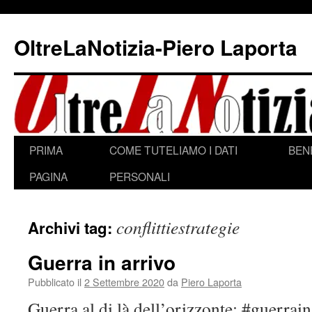
Vai
al
OltreLaNotizia-Piero Laporta
contenuto
PRIMA
COME TUTELIAMO I DATI
BEN
PAGINA
PERSONALI
conflittiestrategie
Archivi tag:
Guerra in arrivo
Pubblicato il
2 Settembre 2020
da
Piero Laporta
Guerra al di là dell’orizzonte; #guerrain