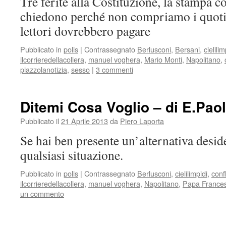
Tre ferite alla Costituzione, la stampa c
chiedono perché non compriamo i quotid
lettori dovrebbero pagare
Pubblicato in
polis
|
Contrassegnato
Berlusconi
,
Bersani
,
cielilim
ilcorrieredellacollera
,
manuel voghera
,
Mario Monti
,
Napolitano
,
piazzolanotizia
,
sesso
|
3 commenti
Ditemi Cosa Voglio – di E.Pao
Pubblicato il
21 Aprile 2013
da
Piero Laporta
Se hai ben presente un’alternativa desid
qualsiasi situazione.
Pubblicato in
polis
|
Contrassegnato
Berlusconi
,
cielilimpidi
,
confl
ilcorrieredellacollera
,
manuel voghera
,
Napolitano
,
Papa France
un commento