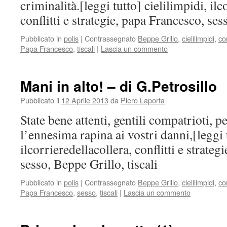
criminalità.[leggi tutto] cielilimpidi, ilc
conflitti e strategie, papa Francesco, se
Pubblicato in
polis
|
Contrassegnato
Beppe Grillo
,
cielilimpidi
,
con
Papa Francesco
,
tiscali
|
Lascia un commento
Mani in alto! – di G.Petrosillo
Pubblicato il
12 Aprile 2013
da
Piero Laporta
State bene attenti, gentili compatrioti, p
l’ennesima rapina ai vostri danni,[leggi t
ilcorrieredellacollera, conflitti e strate
sesso, Beppe Grillo, tiscali
Pubblicato in
polis
|
Contrassegnato
Beppe Grillo
,
cielilimpidi
,
con
Papa Francesco
,
sesso
,
tiscali
|
Lascia un commento