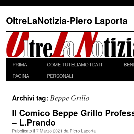
Vai
al
OltreLaNotizia-Piero Laporta
contenuto
PRIMA
COME TUTELIAMO I DATI
BEN
PAGINA
PERSONALI
Beppe Grillo
Archivi tag:
Il Comico Beppe Grillo Profes
– L.Prando
Pubblicato il
7 Marzo 2021
da
Piero Laporta