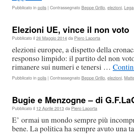
Pubblicato in
polis
|
Contrassegnato
Beppe Grillo
,
elezioni
,
Lega
Elezioni UE, vince il non voto
Pubblicato il
26 Maggio 2014
da
Piero Laporta
elezioni europee, a dispetto della crona
responso limpido: il partito del non vot
rimanere sui numeri e tenersi …
Contin
Pubblicato in
polis
|
Contrassegnato
Beppe Grillo
,
elezioni
,
Matt
Bugie e Menzogne – di G.F.La
Pubblicato il
12 Aprile 2013
da
Piero Laporta
E’ ormai un mondo sempre più incompre
bene. La politica ha sempre avuto una t