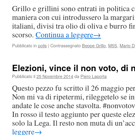
Grillo e grillini sono entrati in politica 
maniera con cui introdussero la margar
italiani, divisi tra olio di oliva e burro 
scorso.
Continua a leggere
→
Pubblicato in
polis
|
Contrassegnato
Beppe Grillo
,
M5S
,
Mario D
Elezioni, vince il non voto, di
Pubblicato il
25 Novembre 2014
da
Piero Laporta
Questo pezzo fu scritto il 26 maggio per
Non mi va di ripetermi, rileggetelo se 
andate le cose anche stavolta. #nonvotov
In rosso il testo aggiunto per queste ele
solo la Lega. Il resto non muta di un’ac
leggere
→