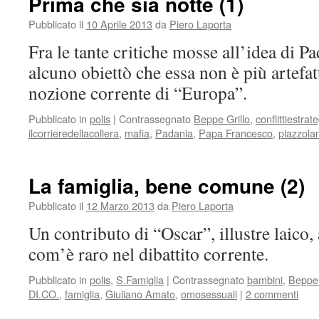
Prima che sia notte (1)
Pubblicato il
10 Aprile 2013
da
Piero Laporta
Fra le tante critiche mosse all’idea di 
alcuno obiettò che essa non è più artefat
nozione corrente di “Europa”.
Pubblicato in
polis
|
Contrassegnato
Beppe Grillo
,
conflittiestrat
ilcorrieredellacollera
,
mafia
,
Padania
,
Papa Francesco
,
piazzolan
La famiglia, bene comune (2)
Pubblicato il
12 Marzo 2013
da
Piero Laporta
Un contributo di “Oscar”, illustre laico, 
com’è raro nel dibattito corrente.
Pubblicato in
polis
,
S.Famiglia
|
Contrassegnato
bambini
,
Beppe 
DI.CO.
,
famiglia
,
Giuliano Amato
,
omosessuali
|
2 commenti