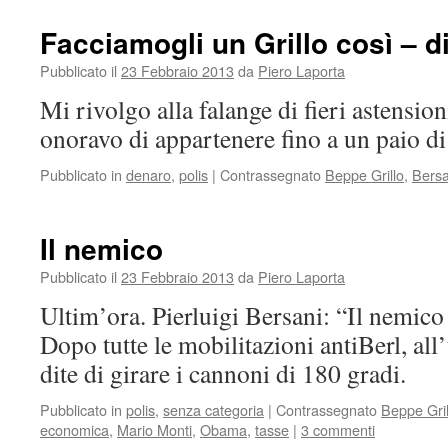
Facciamogli un Grillo così – d
Pubblicato il
23 Febbraio 2013
da
Piero Laporta
Mi rivolgo alla falange di fieri astension
onoravo di appartenere fino a un paio di
Pubblicato in
denaro
,
polis
|
Contrassegnato
Beppe Grillo
,
Bersa
Il nemico
Pubblicato il
23 Febbraio 2013
da
Piero Laporta
Ultim’ora. Pierluigi Bersani: “Il nemico 
Dopo tutte le mobilitazioni antiBerl, al
dite di girare i cannoni di 180 gradi.
Pubblicato in
polis
,
senza categoria
|
Contrassegnato
Beppe Gril
economica
,
Mario Monti
,
Obama
,
tasse
|
3 commenti