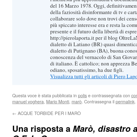
del 16 Marzo 1978. Oggi, definitivament
della faziosità disinformante di tv e car
collaborare solo dove non trovi dei censo
più spiccato interesse era e resta la com
presente e il futuro della libertà di espr
http://pierolaporta.it per il blog OltreL
dialetto di Latiano (BR) quasi dimentic
dialetto di Putignano (BA), buona conos
conoscenza del vernacolo di San Giovan
di italiano. È cattolico; non apprezza B
odiano, sposatissimo, ha due figli.
Visualizza tutti gli articoli di Piero Lap
Questa voce è stata pubblicata in
polis
e contrassegnata con
con
manuel voghera
,
Mario Monti
,
marò
. Contrassegna il
permalink
.
←
ACQUE TORBIDE PER I MARÒ
Una risposta a
Marò, disastro 