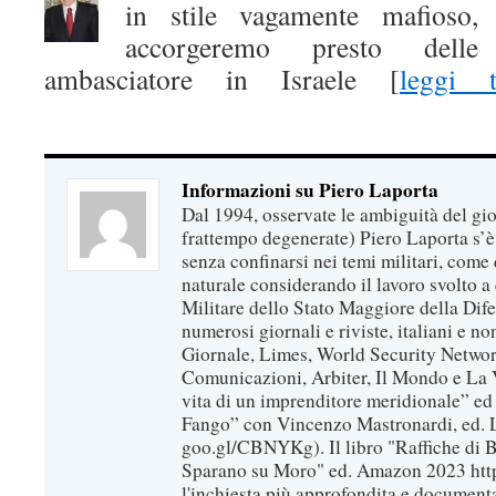
in stile vagamente mafioso,
accorgeremo presto delle 
ambasciatore in Israele [
leggi t
ilcorrieredellacollera manuel voghera
Informazioni su Piero Laporta
Dal 1994, osservate le ambiguità del gio
frattempo degenerate) Piero Laporta s’è
senza confinarsi nei temi militari, come 
naturale considerando il lavoro svolto a 
Militare dello Stato Maggiore della Dif
numerosi giornali e riviste, italiani e no
Giornale, Limes, World Security Network
Comunicazioni, Arbiter, Il Mondo e La Ve
vita di un imprenditore meridionale” ed
Fango” con Vincenzo Mastronardi, ed. L
goo.gl/CBNYKg). Il libro "Raffiche di B
Sparano su Moro" ed. Amazon 2023 https
l'inchiesta più approfondita e documenta