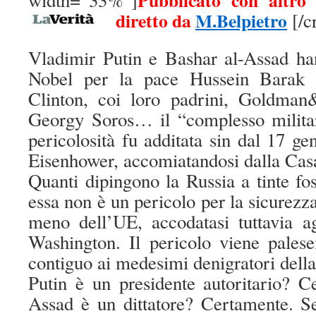
Pubblicato con altro
width=”33%”]
diretto da
M.Belpietro
[/c
Vladimir Putin e Bashar al-Assad ha
Nobel per la pace Hussein Barak
Clinton, coi loro padrini, Goldman
Georgy Soros… il “complesso militare
pericolosità fu additata sin dal 17 
Eisenhower, accomiatandosi dalla Cas
Quanti dipingono la Russia a tinte f
essa non è un pericolo per la sicurezz
meno dell’UE, accodatasi tuttavia a
Washington. Il pericolo viene pales
contiguo ai medesimi denigratori della
Putin è un presidente autoritario? C
Assad è un dittatore? Certamente. Se