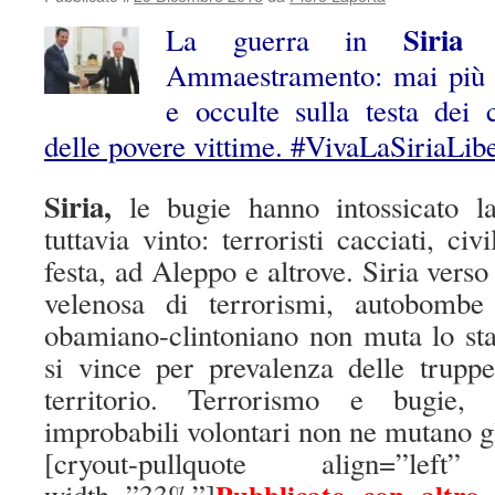
Siria
La guerra in
v
Ammaestramento: mai più 
e occulte sulla testa dei c
delle povere vittime. #VivaLaSiriaLib
Siria,
le bugie hanno intossicato l
tuttavia vinto: terroristi cacciati, civ
festa, ad Aleppo e altrove. Siria vers
velenosa di terrorismi, autobombe
obamiano-clintoniano non muta lo sta
si vince per prevalenza delle trupp
territorio. Terrorismo e bugie, f
improbabili volontari non ne mutano gli
[cryout-pullquote align=”left” 