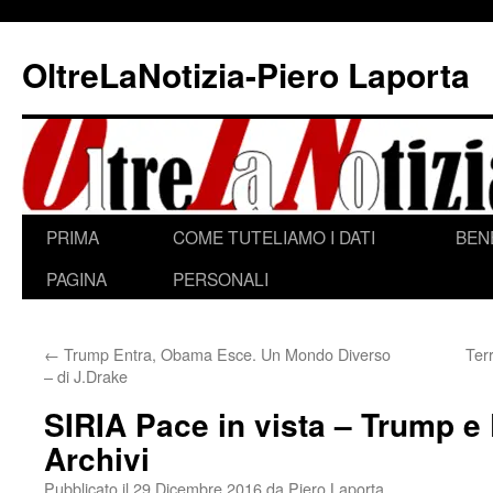
Vai
al
OltreLaNotizia-Piero Laporta
contenuto
PRIMA
COME TUTELIAMO I DATI
BEN
PAGINA
PERSONALI
←
Trump Entra, Obama Esce. Un Mondo Diverso
Ter
– di J.Drake
SIRIA Pace in vista – Trump e 
Archivi
Pubblicato il
29 Dicembre 2016
da
Piero Laporta