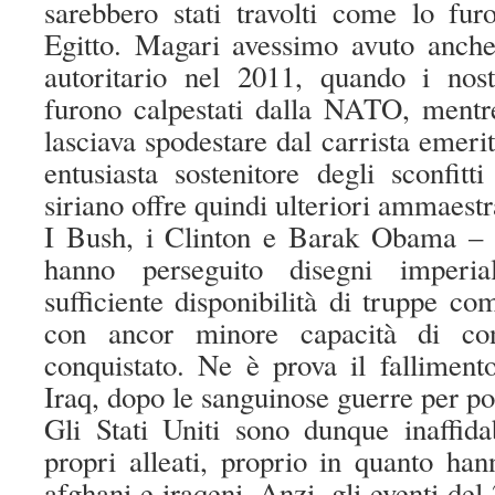
sarebbero stati travolti come lo fur
Egitto. Magari avessimo avuto anche
autoritario nel 2011, quando i nostr
furono calpestati dalla NATO, mentre
lasciava spodestare dal carrista emeri
entusiasta sostenitore degli sconfitti
siriano offre quindi ulteriori ammaest
I Bush, i Clinton e Barak Obama –
hanno perseguito disegni imperi
sufficiente disponibilità di truppe co
con ancor minore capacità di cont
conquistato. Ne è prova il falliment
Iraq, dopo le sanguinose guerre per po
Gli Stati Uniti sono dunque inaffida
propri alleati, proprio in quanto hann
afghani e iraqeni. Anzi, gli eventi del