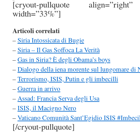
[cryout-pullquote align=”right” 
width=”33%”]
Articoli correlati
–
Siria Intossicata di Bugie
–
Siria – Il Gas Soffoca La Verità
–
Gas in Siria? È degli Obama’s boys
–
Dialogo della iena morente sul lungomare di 
–
Terrorismo, ISIS, Putin e gli imbecilli
–
Guerra in arrivo
–
Assad: Francia Serva degli Usa
–
ISIS, il Macigno Nero
–
Vaticano Comunità Sant’Egidio ISIS #Imbecil
[/cryout-pullquote]