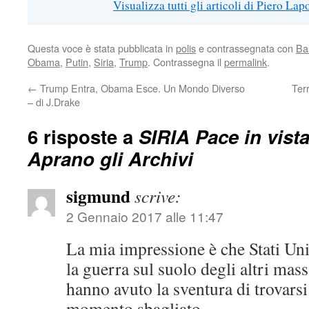
Visualizza tutti gli articoli di Piero Lap
Questa voce è stata pubblicata in
polis
e contrassegnata con
Ba
Obama
,
Putin
,
Siria
,
Trump
. Contrassegna il
permalink
.
←
Trump Entra, Obama Esce. Un Mondo Diverso
Ter
– di J.Drake
6 risposte a
SIRIA Pace in vist
Aprano gli Archivi
sigmund
scrive:
2 Gennaio 2017 alle 11:47
La mia impressione è che Stati Unit
la guerra sul suolo degli altri mas
hanno avuto la sventura di trovarsi
momento sbagliato.