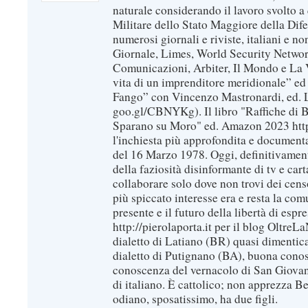
naturale considerando il lavoro svolto a 
Militare dello Stato Maggiore della Dif
numerosi giornali e riviste, italiani e no
Giornale, Limes, World Security Network
Comunicazioni, Arbiter, Il Mondo e La Ve
vita di un imprenditore meridionale” ed
Fango” con Vincenzo Mastronardi, ed. L
goo.gl/CBNYKg). Il libro "Raffiche di B
Sparano su Moro" ed. Amazon 2023 https
l'inchiesta più approfondita e documenta
del 16 Marzo 1978. Oggi, definitivament
della faziosità disinformante di tv e car
collaborare solo dove non trovi dei censo
più spiccato interesse era e resta la com
presente e il futuro della libertà di espr
http://pierolaporta.it per il blog OltreL
dialetto di Latiano (BR) quasi dimentic
dialetto di Putignano (BA), buona conos
conoscenza del vernacolo di San Giovan
di italiano. È cattolico; non apprezza B
odiano, sposatissimo, ha due figli.