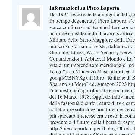
Informazioni su Piero Laporta
Dal 1994, osservate le ambiguità del gio
frattempo degenerate) Piero Laporta s’è
senza confinarsi nei temi militari, come 
naturale considerando il lavoro svolto a 
Militare dello Stato Maggiore della Dif
numerosi giornali e riviste, italiani e no
Giornale, Limes, World Security Network
Comunicazioni, Arbiter, Il Mondo e La Ve
vita di un imprenditore meridionale” ed
Fango” con Vincenzo Mastronardi, ed. L
goo.gl/CBNYKg). Il libro "Raffiche di B
Sparano su Moro" ed. Amazon 2023 https
l'inchiesta più approfondita e documenta
del 16 Marzo 1978. Oggi, definitivament
della faziosità disinformante di tv e car
collaborare solo dove non trovi dei censo
più spiccato interesse era e resta la com
presente e il futuro della libertà di espr
http://pierolaporta.it per il blog OltreL
dialetto di Latiano (BR) quasi dimentic