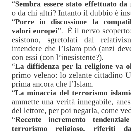
“
Sembra essere stato effettuato da m
o da chi altri? Intanto il dubbio è inst
“
Porre in discussione la compatib
”. È il nervo scoperto
valori europei
esistono, sgretolati dal relativi
intendere che l’Islam può (anzi dev
con essi (con l’inesistente?).
“
La diffidenza per la religione va o
primo veleno: lo zelante cittadino U
prima ancora che l’Islam.
“
La minaccia del terrorismo islam
ammette una verità innegabile, anest
del lettore, per poi negarla, come ve
“
Recente incremento tendenziale
terrorismo religioso, riferiti 