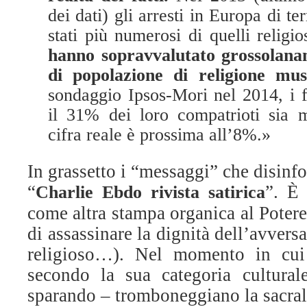
dei dati) gli arresti in Europa di ter
stati più numerosi di quelli religio
hanno sopravvalutato grossolana
di popolazione di religione mu
sondaggio Ipsos-Mori nel 2014, i f
il 31% dei loro compatrioti sia 
cifra reale è prossima all’8%.»
In grassetto i “messaggi” che disinf
“
”. È 
Charlie Ebdo rivista satirica
come altra stampa organica al Potere
di assassinare la dignità dell’avversa
religioso…). Nel momento in cui
secondo la sua categoria cultural
sparando – tromboneggiano la sacralit