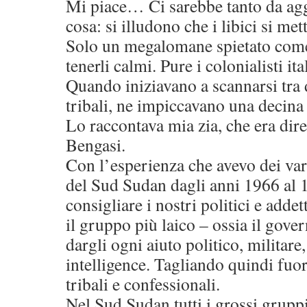
Mi piace… Ci sarebbe tanto da ag
cosa: si illudono che i libici si m
Solo un megalomane spietato come
tenerli calmi. Pure i colonialisti ita
Quando iniziavano a scannarsi tra 
tribali, ne impiccavano una decina 
Lo raccontava mia zia, che era diret
Bengasi.
Con l’esperienza che avevo dei var
del Sud Sudan dagli anni 1966 al 
consigliare i nostri politici e addett
il gruppo più laico – ossia il gove
dargli ogni aiuto politico, militare,
intelligence. Tagliando quindi fuori
tribali e confessionali.
Nel Sud Sudan tutti i grossi gruppi