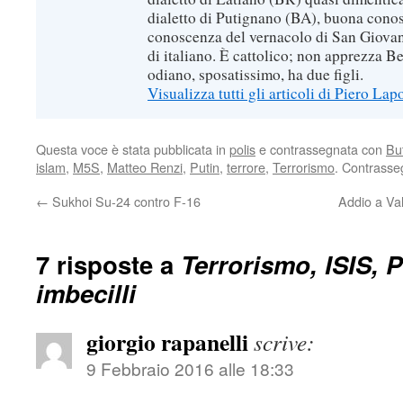
dialetto di Putignano (BA), buona conos
conoscenza del vernacolo di San Giovan
di italiano. È cattolico; non apprezza B
odiano, sposatissimo, ha due figli.
Visualizza tutti gli articoli di Piero Lap
Questa voce è stata pubblicata in
polis
e contrassegnata con
Bu
islam
,
M5S
,
Matteo Renzi
,
Putin
,
terrore
,
Terrorismo
. Contrasse
←
Sukhoi Su-24 contro F-16
Addio a Val
7 risposte a
Terrorismo, ISIS, P
imbecilli
giorgio rapanelli
scrive:
9 Febbraio 2016 alle 18:33