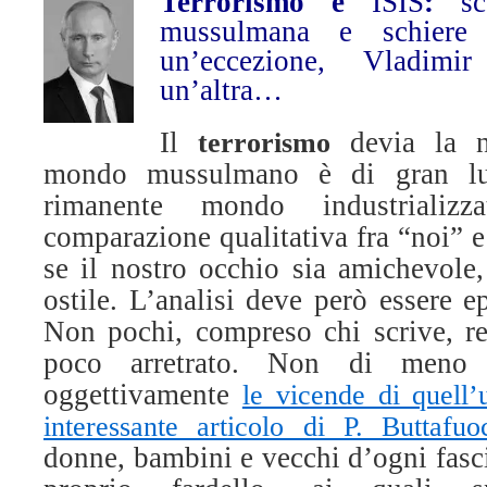
Terrorismo e
IS
IS
:
sco
mussulmana e schiere 
un’eccezione, Vladimi
un’altra…
Il
devia la n
terrorismo
mondo mussulmano è di gran lu
rimanente mondo industriali
comparazione qualitativa fra “noi” 
se il nostro occhio sia amichevole,
ostile. L’analisi deve però essere e
Non pochi, compreso chi scrive, re
poco arretrato. Non di meno b
oggettivamente
le vicende di quell’
interessante articolo di P. Buttafuo
donne, bambini e vecchi d’ogni fasci