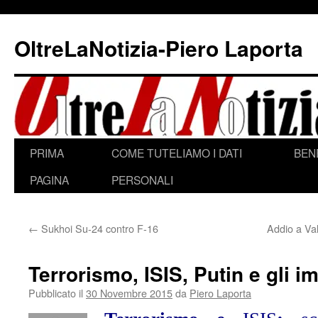
Vai
al
OltreLaNotizia-Piero Laporta
contenuto
PRIMA
COME TUTELIAMO I DATI
BEN
PAGINA
PERSONALI
←
Sukhoi Su-24 contro F-16
Addio a Val
Terrorismo, ISIS, Putin e gli im
Pubblicato il
30 Novembre 2015
da
Piero Laporta