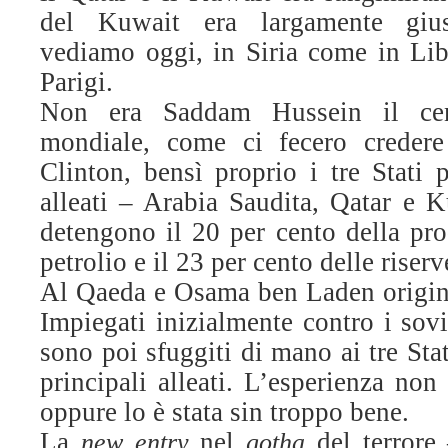
del Kuwait era largamente gius
vediamo oggi, in Siria come in Lib
Parigi.
Non era Saddam Hussein il cen
mondiale, come ci fecero creder
Clinton, bensì proprio i tre Stati p
alleati – Arabia Saudita, Qatar e K
detengono il 20 per cento della pr
petrolio e il 23 per cento delle riser
Al Qaeda e Osama ben Laden origina
Impiegati inizialmente contro i sovi
sono poi sfuggiti di mano ai tre Stati
principali alleati. L’esperienza non
oppure lo è stata sin troppo bene.
La
nel
del terrore
new entry
gotha