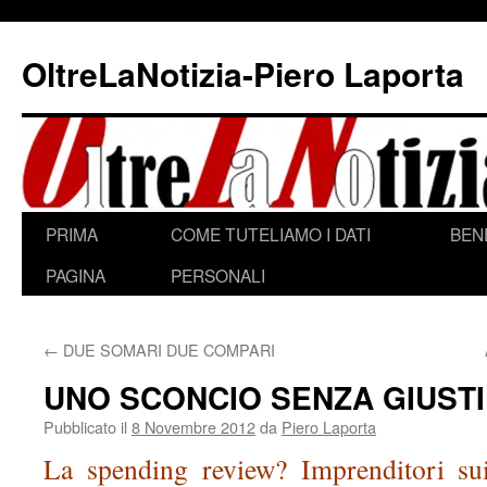
Vai
al
OltreLaNotizia-Piero Laporta
contenuto
PRIMA
COME TUTELIAMO I DATI
BEN
PAGINA
PERSONALI
←
DUE SOMARI DUE COMPARI
UNO SCONCIO SENZA GIUSTI
Pubblicato il
8 Novembre 2012
da
Piero Laporta
La
spending review? Imprenditori sui