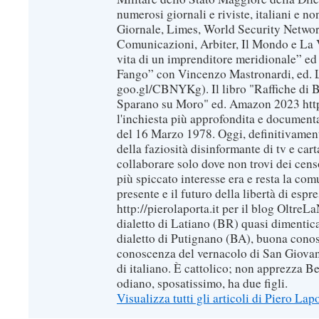
numerosi giornali e riviste, italiani e no
Giornale, Limes, World Security Network
Comunicazioni, Arbiter, Il Mondo e La Ve
vita di un imprenditore meridionale” ed
Fango” con Vincenzo Mastronardi, ed. L
goo.gl/CBNYKg). Il libro "Raffiche di B
Sparano su Moro" ed. Amazon 2023 https
l'inchiesta più approfondita e documenta
del 16 Marzo 1978. Oggi, definitivament
della faziosità disinformante di tv e car
collaborare solo dove non trovi dei censo
più spiccato interesse era e resta la com
presente e il futuro della libertà di espr
http://pierolaporta.it per il blog OltreL
dialetto di Latiano (BR) quasi dimentic
dialetto di Putignano (BA), buona conos
conoscenza del vernacolo di San Giovan
di italiano. È cattolico; non apprezza B
odiano, sposatissimo, ha due figli.
Visualizza tutti gli articoli di Piero Lap