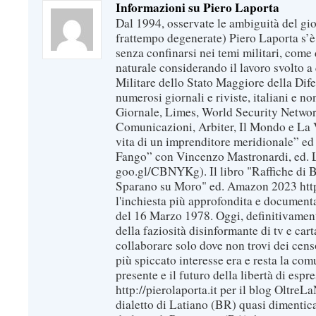
Informazioni su Piero Laporta
Dal 1994, osservate le ambiguità del gio
frattempo degenerate) Piero Laporta s’è
senza confinarsi nei temi militari, come 
naturale considerando il lavoro svolto a 
Militare dello Stato Maggiore della Dif
numerosi giornali e riviste, italiani e no
Giornale, Limes, World Security Network
Comunicazioni, Arbiter, Il Mondo e La Ve
vita di un imprenditore meridionale” ed
Fango” con Vincenzo Mastronardi, ed. L
goo.gl/CBNYKg). Il libro "Raffiche di B
Sparano su Moro" ed. Amazon 2023 https
l'inchiesta più approfondita e documenta
del 16 Marzo 1978. Oggi, definitivament
della faziosità disinformante di tv e car
collaborare solo dove non trovi dei censo
più spiccato interesse era e resta la com
presente e il futuro della libertà di espr
http://pierolaporta.it per il blog OltreL
dialetto di Latiano (BR) quasi dimentic