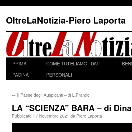
Vai
al
OltreLaNotizia-Piero Laporta
contenuto
PRIMA
COME TUTELIAMO I DATI
BEN
PAGINA
PERSONALI
←
Il Paese degli Auspicanti – di L.Prando
LA “SCIENZA” BARA – di Dina
Pubblicato il
7 Novembre 2021
da
Piero Laporta