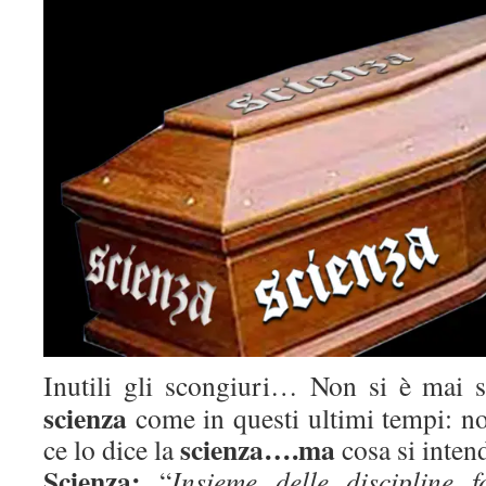
Inutili gli scongiuri… Non si è mai se
scienza
come in questi ultimi tempi: n
scienza….ma
ce lo dice la
cosa si inten
Scienza:
“
Insieme delle discipline f