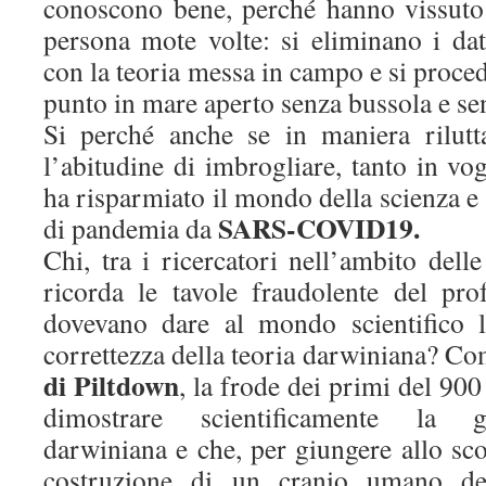
conoscono bene, perché hanno vissuto
persona mote volte: si eliminano i d
con la teoria messa in campo e si proc
punto in mare aperto senza bussola e s
Si perché anche se in maniera rilutt
l’abitudine di imbrogliare, tanto in vog
ha risparmiato il mondo della scienza e
SARS-COVID19.
di pandemia da
Chi, tra i ricercatori nell’ambito del
ricorda le tavole fraudolente del pro
dovevano dare al mondo scientifico l
correttezza della teoria darwiniana? Co
di Piltdown
, la frode dei primi del 900
dimostrare scientificamente la gi
darwiniana e che, per giungere allo sco
costruzione di un cranio umano dell