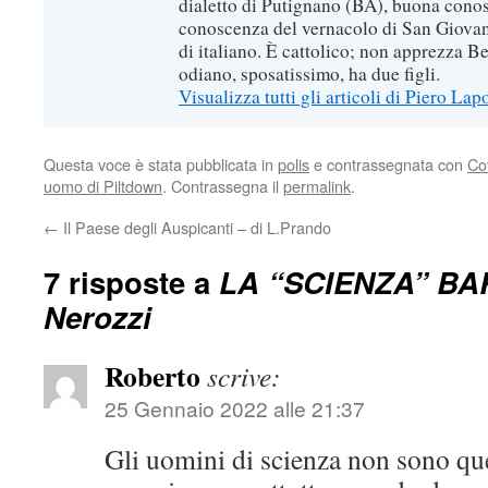
dialetto di Putignano (BA), buona conos
conoscenza del vernacolo di San Giovan
di italiano. È cattolico; non apprezza B
odiano, sposatissimo, ha due figli.
Visualizza tutti gli articoli di Piero Lap
Questa voce è stata pubblicata in
polis
e contrassegnata con
Co
uomo di Piltdown
. Contrassegna il
permalink
.
←
Il Paese degli Auspicanti – di L.Prando
7 risposte a
LA “SCIENZA” BAR
Nerozzi
Roberto
scrive:
25 Gennaio 2022 alle 21:37
Gli uomini di scienza non sono qu