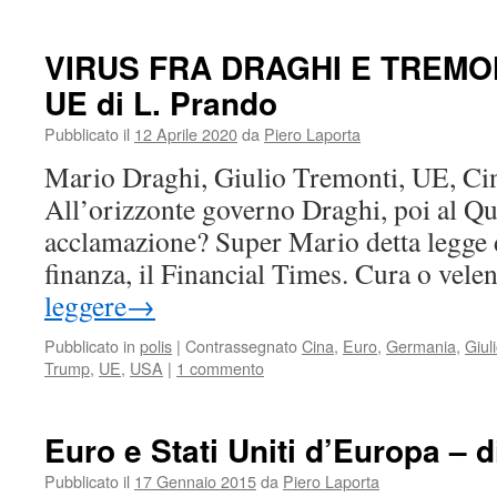
VIRUS FRA DRAGHI E TREMON
UE di L. Prando
Pubblicato il
12 Aprile 2020
da
Piero Laporta
Mario Draghi, Giulio Tremonti, UE, Cina
All’orizzonte governo Draghi, poi al Qu
acclamazione? Super Mario detta legge 
finanza, il Financial Times. Cura o vel
leggere
→
Pubblicato in
polis
|
Contrassegnato
Cina
,
Euro
,
Germania
,
Giul
Trump
,
UE
,
USA
|
1 commento
Euro e Stati Uniti d’Europa – 
Pubblicato il
17 Gennaio 2015
da
Piero Laporta