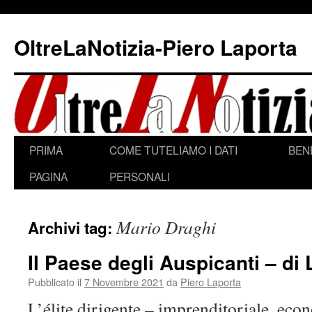
Vai
al
OltreLaNotizia-Piero Laporta
contenuto
PRIMA
COME TUTELIAMO I DATI
BEN
PAGINA
PERSONALI
Mario Draghi
Archivi tag:
Il Paese degli Auspicanti – di
Pubblicato il
7 Novembre 2021
da
Piero Laporta
L’élite dirigente – imprenditoriale, econ