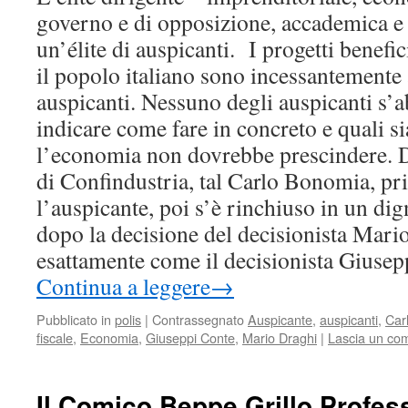
governo e di opposizione, accademica e 
un’élite di auspicanti. I progetti benefi
il popolo italiano sono incessantemente 
auspicanti. Nessuno degli auspicanti s’a
indicare come fare in concreto e quali s
l’economia non dovrebbe prescindere. D
di Confindustria, tal Carlo Bonomia, pr
l’auspicante, poi s’è rinchiuso in un dig
dopo la decisione del decisionista Mari
esattamente come il decisionista Giusep
Continua a leggere
→
Pubblicato in
polis
|
Contrassegnato
Auspicante
,
auspicanti
,
Car
fiscale
,
Economia
,
Giuseppi Conte
,
Mario Draghi
|
Lascia un co
Il Comico Beppe Grillo Profes