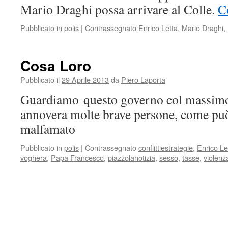
Mario Draghi possa arrivare al Colle.
C
Pubblicato in
polis
|
Contrassegnato
Enrico Letta
,
Mario Draghi
,
Cosa Loro
Pubblicato il
29 Aprile 2013
da
Piero Laporta
Guardiamo questo governo col massimo
annovera molte brave persone, come può
malfamato
Pubblicato in
polis
|
Contrassegnato
conflittiestrategie
,
Enrico Le
voghera
,
Papa Francesco
,
piazzolanotizia
,
sesso
,
tasse
,
violenz